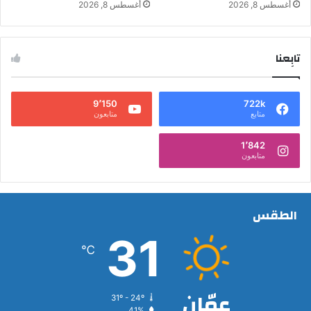
أغسطس 8, 2026
أغسطس 8, 2026
تابِعنا
9٬150
722k
متابع
متابعون
1٬842
متابعون
الطقس
31
℃
عمّان
31º - 24º
41%