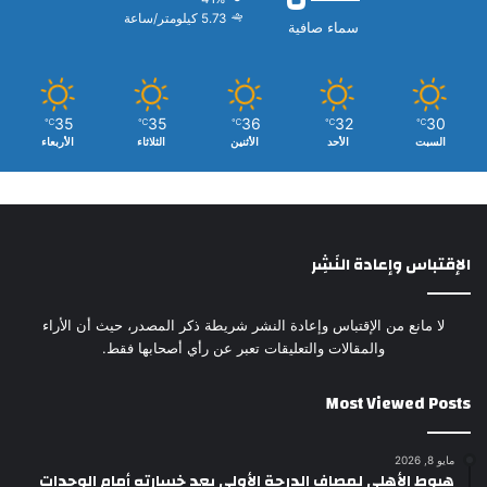
5.73 كيلومتر/ساعة
سماء صافية
35
35
36
32
30
℃
℃
℃
℃
℃
السبت
الأحد
الأثنين
الثلاثاء
الأربعاء
الإقتباس وإعادة النَشِر
لا مانع من الإقتباس وإعادة النشر شريطة ذكر المصدر، حيث أن الأراء
والمقالات والتعليقات تعبر عن رأي أصحابها فقط.
Most Viewed Posts
مايو 8, 2026
هبوط الأهلي لمصاف الدرجة الأولى بعد خسارته أمام الوحدات