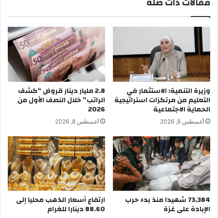
مقالات ذات صلة
وزيرة التنمية: الاستثمار في
2.8 مليار دينار قروض “كشف
التعليم من مرتكزات استراتيجية
الراتب” خلال النصف الأول من
الحماية الاجتماعية
2026
أغسطس 8, 2026
أغسطس 8, 2026
73,384 شهيدا منذ بدء حرب
ارتفاع أسعار الذهب محليا إلى
الإبادة على غزة
88.60 دينارا للغرام