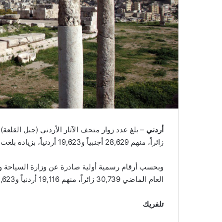
أردني
زائراً، منهم 28,629 أجنبياً و19,623 أردنياً، بزيادة بلغت 57% مقارنة بالفترة ذاتها من العام الماضي.
وبحسب أرقام رسمية أولية صادرة عن وزارة السياحة وال
العام الماضي 30,739 زائراً، منهم 19,116 أردنياً و11,623 أجنبياً.
تلفريك