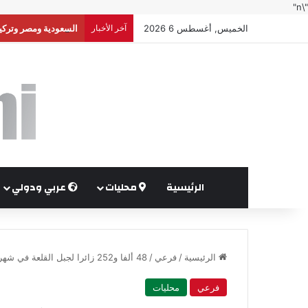
"\n"
الخميس, أغسطس 6 2026
آخر الأخبار
السعودية ومصر وتركيا
الرئيسية
محليات
عربي ودولي
الرئيسية
/
فرعي
/
48 ألفا و252 زائرا لجبل القلعة في شهرين
فرعي
محليات