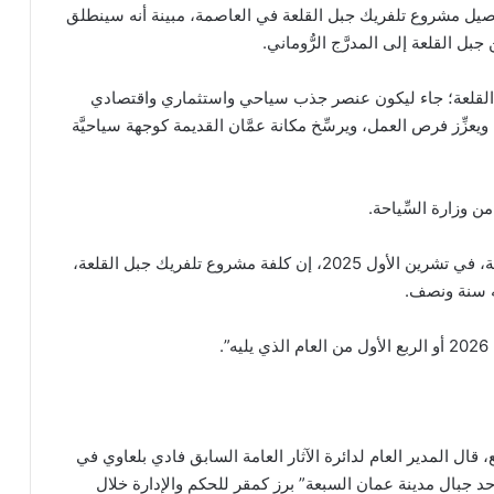
مة كشفت في تشرين الأول 2025 عن تفاصيل مشروع تلفريك جبل القلعة في العاصمة، مبينة أنه سينطلق
ل القلعة إلى المدرَّج الرُّوماني.
 القلعة؛ جاء ليكون عنصر جذب سياحي واستثماري واقتصادي
عزِّز فرص العمل، ويرسِّخ مكانة عمَّان القديمة كوجهة سياحيَّة
وزارة السِّياحة.
كما قال رئيس لجنة أمانة عمّان الكبرى يوسف الشواربة، في تشرين الأول 2025، إن كلفة مشروع تلفريك جبل القلعة،
.
ل المدير العام لدائرة الآثار العامة السابق فادي بلعاوي في
أحد جبال مدينة عمان السبعة” برز كمقر للحكم والإدارة خلال