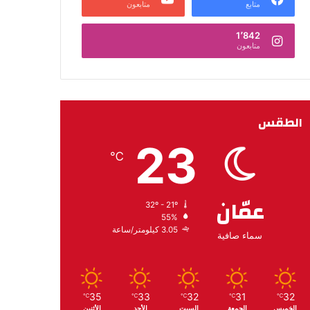
متابع
متابعون
1٬842
متابعون
الطقس
23
℃
عمّان
32º - 21º
55%
3.05 كيلومتر/ساعة
سماء صافية
35
33
32
31
32
℃
℃
℃
℃
℃
الخميس
الجمعة
السبت
الأحد
الأثنين