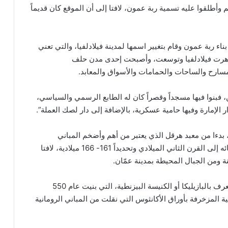
وأطلقوا عليه تسمية ربة عمون، لافتا إلى أن الموقع كان قديماً
 ربة عمون وقام بتغيير اسمها لمدينة فيلادلفيا، والتي تعني
 ازدهرت فيلادلفيا وتوسعت، وأصبحت إحدى مدن حلف
لمسارح والساحات والحمامات والأسواق والمعابد.
، فبنوا فيها مسجداً وقصراً كان له الطابع الرسمي والسياسي،
ار الإمارة وفيها حامية عسكرية، بالإضافة إلى دار لصك العملة”.
، بدءا من معبد هرقل الذي يعتبر من أهم وأضخم المباني
الرومانية الباقية في مدينة فيلادلفيا، حيث يعود تاريخ بنائه إلى القرن الثاني الميلادي وتحديداً 161- 166 ميلادية، لافتا
 ومن الجبال المحيطة بمدينة عمّان.
وتابع “كما يوجد في جبل القلعة ثلاث كنائس، أهمها ما يعرف بالبازيليكا أو الكنيسة البيزنطية، التي بنيت عام 550
ثية المزخرفة بأوراق الأكانثوس التي نقلت من المباني الرومانية