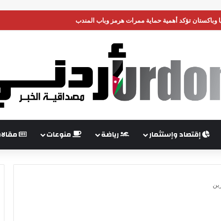
 وباكستان تؤكد أهمية حماية ممرات هرمز وباب المندب
إقتصاد وإستثمار
رياضة
منوعات
مقالا