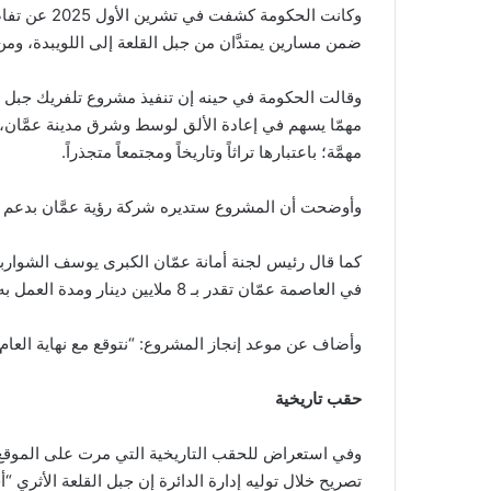
وكانت الحكو
ضمن مسارين يمتدَّان من جبل القلعة إلى اللويبدة، ومن جب
وقالت الحكومة في حينه إن تنفيذ مشروع تلفريك جبل
مهمّا يسهم في إعادة الألق لوسط وشرق مدينة عمَّان، وي
مهمَّة؛ باعتبارها تراثاً وتاريخاً ومجتمعاً متجذراً.
وأوضحت أن المشروع ستديره شركة رؤية عمَّان بدعم من 
في العاصمة عمّان تقدر بـ 8 ملايين دينار ومدة العمل به سنة ونصف.
وأضاف عن موعد إنجاز المشروع: “نتوقع مع نهاية العام 2026 أو الربع الأول من العام الذي يليه”
حقب تاريخية
وفي استعراض للحقب التاريخية التي مرت على الموقع، قا
تصريح خلال توليه إدارة الدائرة إن جبل القلعة الأثري “