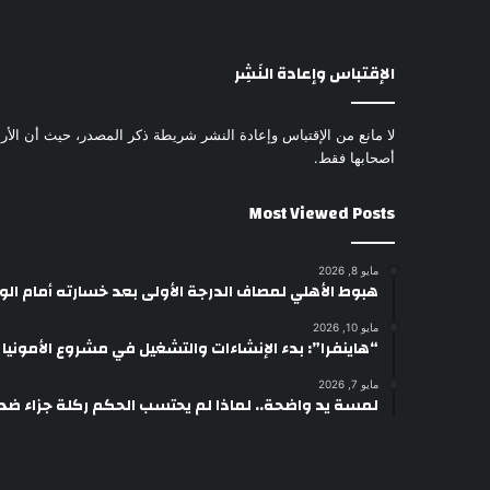
الإقتباس وإعادة النَشِر
لا مانع من الإقتباس وإعادة النشر شريطة ذكر المصدر، حيث أن الأرا
أصحابها فقط.
Most Viewed Posts
مايو 8, 2026
هبوط الأهلي لمصاف الدرجة الأولى بعد خسارته أمام ال
مايو 10, 2026
“هاينفرا”: بدء الإنشاءات والتشغيل في مشروع الأمونيا وال
مايو 7, 2026
لمسة يد واضحة.. لماذا لم يحتسب الحكم ركلة جزاء ضد