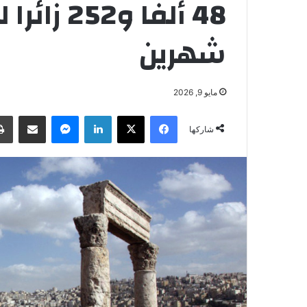
48 ألفا و
شهرين
مايو 9, 2026
فيسبوك
‫X
لينكدإن
ماسنجر
مشاركة عبر البريد
شاركها