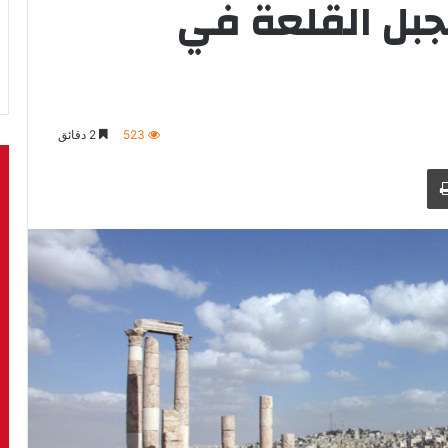
252 زائرا لجبل القلعة في
523
2 دقائق
طباعة