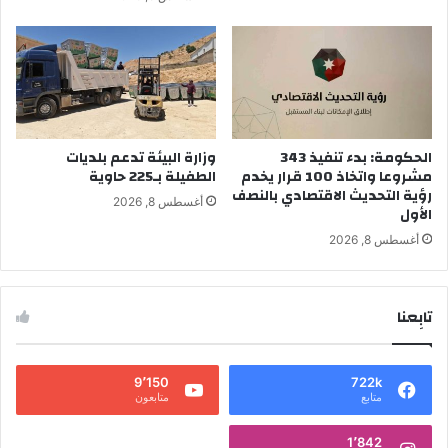
الحكومة: بدء تنفيذ 343
وزارة البيئة تدعم بلديات
مشروعا واتخاذ 100 قرار يخدم
الطفيلة بـ225 حاوية
رؤية التحديث الاقتصادي بالنصف
أغسطس 8, 2026
الأول
أغسطس 8, 2026
تابِعنا
9٬150
722k
متابع
متابعون
1٬842