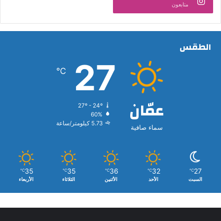
متابعون
الطقس
27
℃
عمّان
27º - 24º
60%
5.73 كيلومتر/ساعة
سماء صافية
35
35
36
32
27
℃
℃
℃
℃
℃
السبت
الأحد
الأثنين
الثلاثاء
الأربعاء