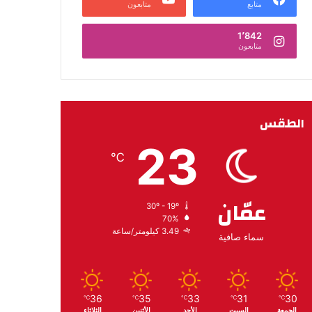
متابع
متابعون
1٬842
متابعون
الطقس
23
℃
عمّان
30º - 19º
70%
3.49 كيلومتر/ساعة
سماء صافية
36
35
33
31
30
℃
℃
℃
℃
℃
الجمعة
السبت
الأحد
الأثنين
الثلاثاء