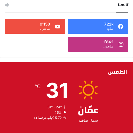
تابِعنا
9٬150
722k
متابع
متابعون
1٬842
متابعون
الطقس
31
℃
عمّان
31º - 24º
46%
5.72 كيلومتر/ساعة
سماء صافية