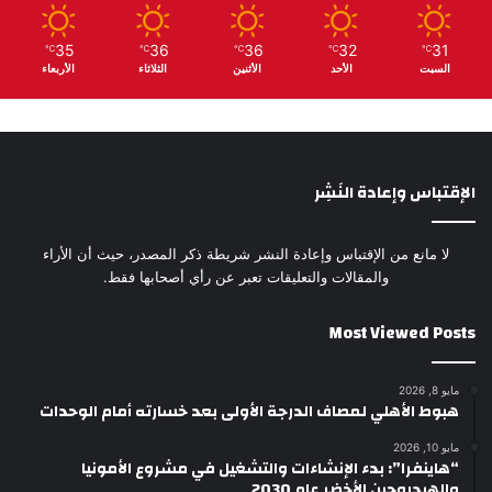
35
36
36
32
31
℃
℃
℃
℃
℃
السبت
الأحد
الأثنين
الثلاثاء
الأربعاء
الإقتباس وإعادة النَشِر
لا مانع من الإقتباس وإعادة النشر شريطة ذكر المصدر، حيث أن الأراء
والمقالات والتعليقات تعبر عن رأي أصحابها فقط.
Most Viewed Posts
مايو 8, 2026
هبوط الأهلي لمصاف الدرجة الأولى بعد خسارته أمام الوحدات
مايو 10, 2026
“هاينفرا”: بدء الإنشاءات والتشغيل في مشروع الأمونيا
والهيدروجين الأخضر عام 2030