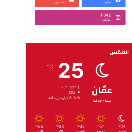
متابع
متابعون
1٬842
متابعون
الطقس
25
℃
عمّان
25º - 22º
60%
5.16 كيلومتر/ساعة
سماء صافية
35
33
32
31
24
℃
℃
℃
℃
℃
الخميس
الجمعة
السبت
الأحد
الأثنين