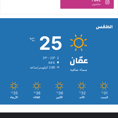
1٬842
متابعون
الطقس
25
℃
عمّان
31º - 23º
64%
3.86 كيلومتر/ساعة
سماء صافية
35
36
36
32
31
℃
℃
℃
℃
℃
السبت
الأحد
الأثنين
الثلاثاء
الأربعاء