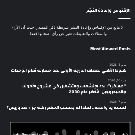
الإقتباس وإعادة النَشِر
لا مانع من الإقتباس وإعادة النشر شريطة ذكر المصدر، حيث أن الأراء
والمقالات والتعليقات تعبر عن رأي أصحابها فقط.
Most Viewed Posts
مايو 8, 2026
هبوط الأهلي لمصاف الدرجة الأولى بعد خسارته أمام الوحدات
مايو 10, 2026
“هاينفرا”: بدء الإنشاءات والتشغيل في مشروع الأمونيا
والهيدروجين الأخضر عام 2030
مايو 7, 2026
لمسة يد واضحة.. لماذا لم يحتسب الحكم ركلة جزاء ضد باريس؟