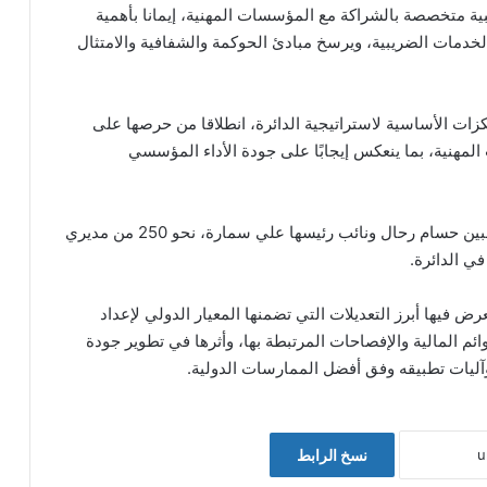
بية متخصصة بالشراكة مع المؤسسات المهنية، إيمانا بأهمية
الخدمات الضريبية، ويرسخ مبادئ الحوكمة والشفافية والامتثال
ات الأساسية لاستراتيجية الدائرة، انطلاقا من حرصها على
لمهنية، بما ينعكس إيجابًا على جودة الأداء المؤسسي
وشارك في الورشة، التي حضرها رئيس جمعية المحاسبين حسام رحال ونائب رئيسها علي سمارة، نحو 250 من مديري
ي الدائرة.
فيها أبرز التعديلات التي تضمنها المعيار الدولي لإعداد
تها على عرض القوائم المالية والإفصاحات المرتبطة بها، وأثرها في تطوير جودة
 وآليات تطبيقه وفق أفضل الممارسات الدولية.
نسخ الرابط