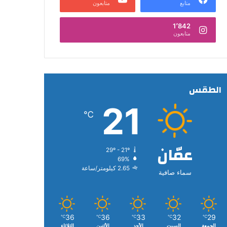
متابع
متابعون
1٬842
متابعون
الطقس
21
℃
عمّان
29º - 21º
69%
2.65 كيلومتر/ساعة
سماء صافية
36
36
33
32
29
℃
℃
℃
℃
℃
الجمعة
السبت
الأحد
الأثنين
الثلاثاء