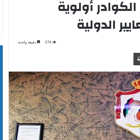
 الكوادر أولوية
يير الدولية
374
دقيقة واحدة
طباعة