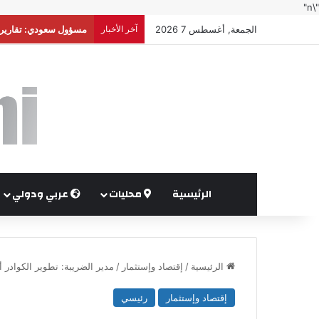
"\n"
الجمعة, أغسطس 7 2026
آخر الأخبار
أوغندا توافق على نشر
الرئيسية
محليات
عربي ودولي
الرئيسية
/
إقتصاد وإستثمار
/
مدير الضريبة: تطوير الكوادر أو
إقتصاد وإستثمار
رئيسي