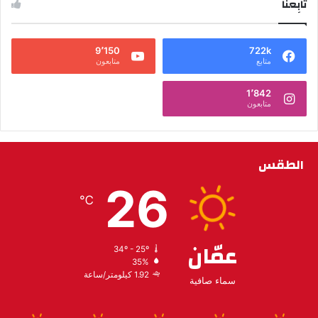
تابِعنا
9٬150
722k
متابع
متابعون
1٬842
متابعون
الطقس
26
℃
عمّان
34º - 25º
35%
1.92 كيلومتر/ساعة
سماء صافية