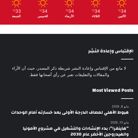
33
34
34
34
34
℃
℃
℃
℃
℃
الأثنين
الثلاثاء
الأربعاء
الخميس
الجمعة
الإقتباس وإعادة النَشِر
لا مانع من الإقتباس وإعادة النشر شريطة ذكر المصدر، حيث أن الأراء
والمقالات والتعليقات تعبر عن رأي أصحابها فقط.
Most Viewed Posts
مايو 8, 2026
هبوط الأهلي لمصاف الدرجة الأولى بعد خسارته أمام الوحدات
مايو 10, 2026
“هاينفرا”: بدء الإنشاءات والتشغيل في مشروع الأمونيا
والهيدروجين الأخضر عام 2030