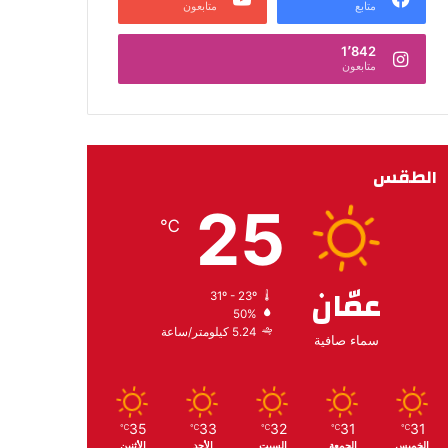
متابع
متابعون
1٬842
متابعون
الطقس
25
℃
عمّان
31º - 23º
50%
5.24 كيلومتر/ساعة
سماء صافية
35
33
32
31
31
℃
℃
℃
℃
℃
الخميس
الجمعة
السبت
الأحد
الأثنين