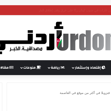
 وباكستان تؤكد أهمية حماية ممرات هرمز وباب المندب
إقتصاد وإستثمار
رياضة
منوعات
مقالا
 فنزويلا في أكثر من موقع في العاصمة