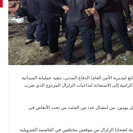
ع لمديرية الأمن العام/ الدفاع المدني، تنفيذ عملياته الميدانية
الرامية إلى الاستجابة لتداعيات الزلزال المزدوج الذي ضرب
 قبل يومين، من انتشال عدد من الجثث من تحت الأنقاض في
تمكن فريق البحث والإنقاذ الأردني من انتشال 11 جثة لضحايا الزلزال من موقعين مختلفين في العاصمة الفنزويلية