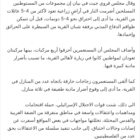
وقال مجلس قروي جيت في بيان إن مجموعات من المستوطنين
المسلحين أضرمت النار في أراضٍ زراعية تعود لأكثر من 4-5 عائلات
من القرية، ما أدى إلى احتراق نحو 4-5 دونمات، قبل أن تتمكن
طواقم الدفاع المدني برفقة شبان القرية من السيطرة على الحرائق
وإخمادها.
وأضاف المجلس أن المستعمرين أحرقوا أربع مركبات، بينها مركبتان
تعودان لمواطنين كانوا في زيارة لأهالي القرية، ما تسبب بأضرار
مادية كبيرة فيها.
كما ألقى المستعمرون زجاجات حارقة باتجاه عدد من المنازل في
القرية، ما أدى إلى وقوع أضرار مادية طفيفة في ثلاثة منازل.
الى ذلك، شنت قوات الاحتلال الإسرائيلي، حملة اقتحامات
ومداهمات واعتقالات واسعة في مناطق متفرقة من الضفة الغربية
والقدس المحتلة، تخللتها مواجهات في بعض المواقع أسفرت عن
إصابات وحالات اختناق، إلى جانب تنفيذ سلسلة من الاعتقالات بحق
عدد من الفلسطينيين.