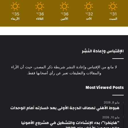
35
36
36
32
31
℃
℃
℃
℃
℃
السبت
الأحد
الأثنين
الثلاثاء
الأربعاء
الإقتباس وإعادة النَشِر
لا مانع من الإقتباس وإعادة النشر شريطة ذكر المصدر، حيث أن الأراء
والمقالات والتعليقات تعبر عن رأي أصحابها فقط.
Most Viewed Posts
مايو 8, 2026
هبوط الأهلي لمصاف الدرجة الأولى بعد خسارته أمام الوحدات
مايو 10, 2026
“هاينفرا”: بدء الإنشاءات والتشغيل في مشروع الأمونيا