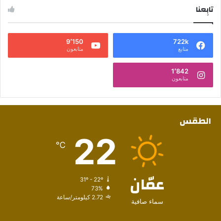
تابِعنا
9٬150
722k
متابع
متابعون
1٬842
متابعون
الطقس
22
℃
عمّان
31º - 22º
73%
2.72 كيلومتر/ساعة
سماء صافية