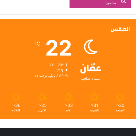
متابعون
الطقس
22
℃
عمّان
30º - 20º
71%
3.89 كيلومتر/ساعة
سماء صافية
36
35
33
31
30
℃
℃
℃
℃
℃
الجمعة
السبت
الأحد
الأثنين
الثلاثاء