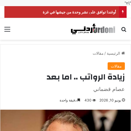
"\n"
أوغندا توافق على نشر وحدة من جيشها في غزة
بحث عن
الق
الرئيسية
/
مقالات
مقالات
زيادة الرواتب .. اما بعد
عصام قضماني
يونيو 10, 2026
430
دقيقة واحدة