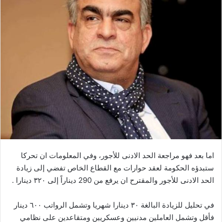
اما بعد فهو مراجعة الحد الادنى للأجور، وفي المعلومات ان تحركا
ستبدؤه الحكومة لعقد حوارات مع القطاع الخاص تفضي إلى زيادة
الحد الادنى للأجور والمقترح ان يرفع من 290 ديناراً إلى ٣٢٠ دينارا .
في تحليل للزيادة البالغة ٣٠ دينارا شهريا وتشمل الرواتب ٦٠٠ دينار
فأقل وتشمل العاملين مدنيين وعسكريين ومتقاعدين على نظامي