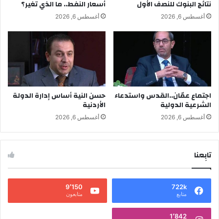
نتائج البنوك للنصف الأول
أسعار النفط.. ما الذي تغير؟
أغسطس 6, 2026
أغسطس 6, 2026
اجتماع عمّان..القدس واستدعاء
حسن النية أساس إدارة الدولة
الشرعية الدولية
الأردنية
أغسطس 6, 2026
أغسطس 6, 2026
تابِعنا
9٬150
722k
متابع
متابعون
1٬842