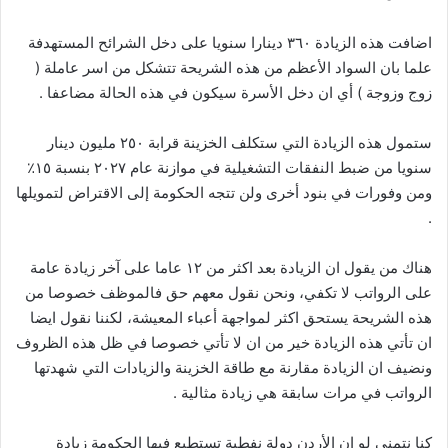
اضافت هذه الزيادة ٣٦٠ دينارا سنويا على دخل الشرائح المستهدفة
علما بان السواد الأعظم من هذه الشريحة تتشكل من اسر عاملة (
زوج وزوجة ) أي ان دخل الأسرة سيكون في هذه الحالة مضاعفا .
ستمول هذه الزيادة التي ستكلف الخزينة قرابة ٢٥٠ مليون دينار
سنويا من ضبط النفقات التشغيلية في موازنة عام ٢٠٢٧ بنسبة ١٥٪؜
ومن وفورات في بنود أخرى ولن تتجه الحكومة إلى الاقتراض لتمويلها
.
هناك من يقول ان الزيادة بعد اكثر من ١٢ عاما على آخر زيادة عامة
على الرواتب لا تكفي، ونحن نقول معهم حق فالموظف خصوصا من
هذه الشريحة يستحق اكثر لمواجهة أعباء المعيشة، لكننا نقول ايضا
ان تأتي هذه الزيادة خير من ان لا تأتي خصوصا في ظل هذه الظروف
ونضيف ان الزيادة مقارنة مع طاقة الخزينة والزيادات التي شهدتها
الرواتب في مرات سابقة هي زيادة مثالية .
كنا نتمنى لو ان الأردن دولة نفطية تستطيع فيها الحكومة زيادة