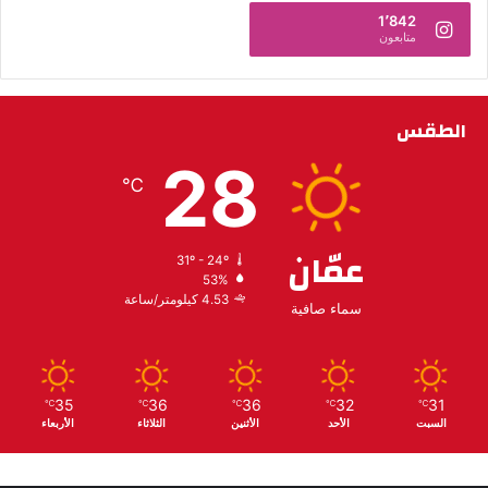
1٬842
متابعون
الطقس
28
℃
عمّان
31º - 24º
53%
4.53 كيلومتر/ساعة
سماء صافية
35
36
36
32
31
℃
℃
℃
℃
℃
السبت
الأحد
الأثنين
الثلاثاء
الأربعاء