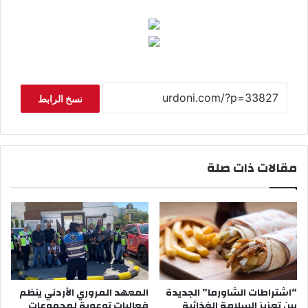
نسخ الرابط
مقالات ذات صلة
“اشتراطات الشاورما” الجديدة
المعهد المروري الأردني ينظم
بين تعزيز السلامة الغذائية
فعاليات توعوية لمجموعات