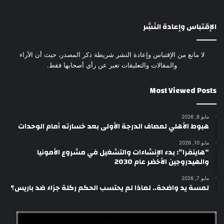
الإقتباس وإعادة النَشِر
لا مانع من الإقتباس وإعادة النشر شريطة ذكر المصدر، حيث أن الأراء
والمقالات والتعليقات تعبر عن رأي أصحابها فقط.
Most Viewed Posts
مايو 8, 2026
هبوط الأهلي لمصاف الدرجة الأولى بعد خسارته أمام الوحدات
مايو 10, 2026
“هاينفرا”: بدء الإنشاءات والتشغيل في مشروع الأمونيا
والهيدروجين الأخضر عام 2030
مايو 7, 2026
لمسة يد واضحة.. لماذا لم يحتسب الحكم ركلة جزاء ضد باريس؟