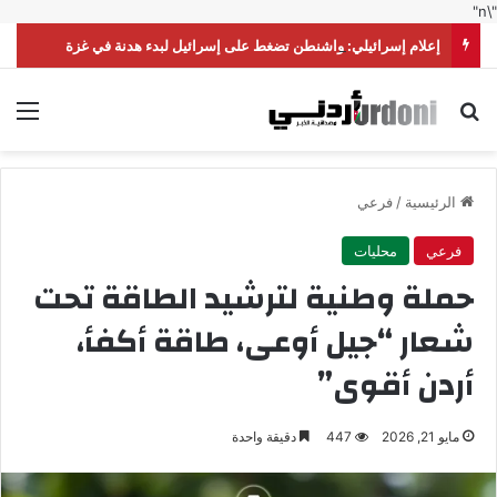
"\n"
إعلام إسرائيلي: واشنطن تضغط على إسرائيل لبدء هدنة في غزة
بحث عن
الق
الرئيسية
/
فرعي
فرعي
محليات
حملة وطنية لترشيد الطاقة تحت
شعار “جيل أوعى، طاقة أكفأ،
أردن أقوى”
مايو 21, 2026
447
دقيقة واحدة