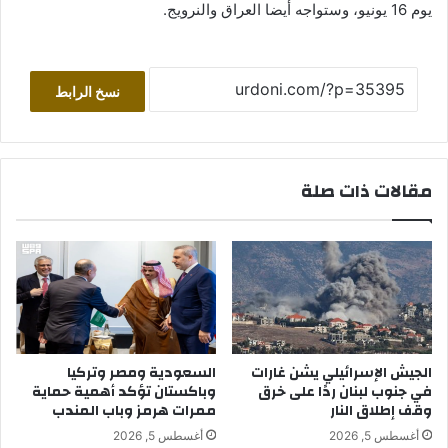
يوم 16 يونيو، وستواجه أيضا العراق والنرويج.
نسخ الرابط
مقالات ذات صلة
الجيش الإسرائيلي يشن غارات
السعودية ومصر وتركيا
في جنوب لبنان ردًا على خرق
وباكستان تؤكد أهمية حماية
وقف إطلاق النار
ممرات هرمز وباب المندب
أغسطس 5, 2026
أغسطس 5, 2026