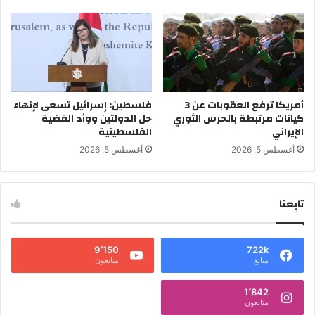
أمريكا ترفع العقوبات عن 3
فلسطين: إسرائيل تسعى لإنهاء
كيانات مرتبطة بالحرس الثوري
حل الدولتين ووأد القضية
الإيراني
الفلسطينية
أغسطس 5, 2026
أغسطس 5, 2026
تابِعنا
9٬150
722k
متابع
متابعون
1٬842
متابعون