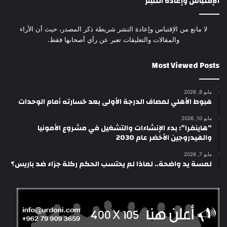
الإقتباس وإعادة النَشِر
لا مانع من الإقتباس وإعادة النشر شريطة ذكر المصدر، حيث أن الأراء
والمقالات والتعليقات تعبر عن رأي أصحابها فقط.
Most Viewed Posts
مايو 8, 2026
هبوط الأهلي لمصاف الدرجة الأولى بعد خسارته أمام الوحدات
مايو 10, 2026
“هاينفرا”: بدء الإنشاءات والتشغيل في مشروع الأمونيا
والهيدروجين الأخضر عام 2030
مايو 7, 2026
لمسة يد واضحة.. لماذا لم يحتسب الحكم ركلة جزاء ضد باريس؟