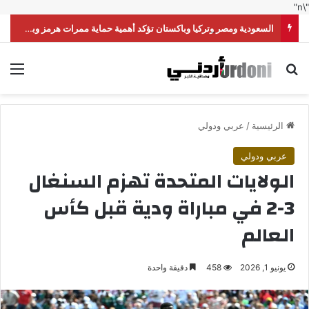
"\n"
السعودية ومصر وتركيا وباكستان تؤكد أهمية حماية ممرات هرمز وباب المندب
بحث عن
الق
الرئيسية
/
عربي ودولي
عربي ودولي
الولايات المتحدة تهزم السنغال
3-2 في مباراة ودية قبل كأس
العالم
يونيو 1, 2026
458
دقيقة واحدة