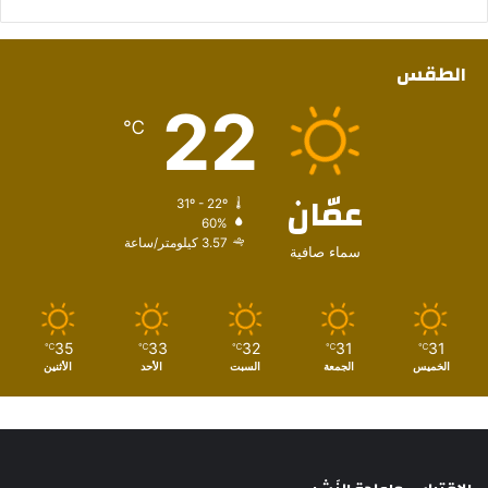
الطقس
22
℃
عمّان
31º - 22º
60%
3.57 كيلومتر/ساعة
سماء صافية
35
33
32
31
31
℃
℃
℃
℃
℃
الخميس
الجمعة
السبت
الأحد
الأثنين