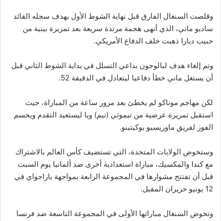
وقلصت السنغال الفارق قبل نهاية الشوط الأول بهدف سجله القائد
ساديو ماني، الذي أنهى هجمة مرتدة سريعة بعد تمريرة بينية من
حبيب ديارا ذهبت خلف الدفاع الأمريكي.
وتم إلغاء هدف لبالوجون بداعي التسلل في بداية الشوط الثاني قبل
أن يستغل ماني خطأ دفاعيا ليتعادل في الدقيقة 52.
لكن مهاجم موناكو لم يخطئ بعد مرور ساعة من المباراة، حيث
استقبل تمريرة عرضية من تيموثي (تيم) ويا ليستعيد التقدم ويحسم
الفوز لفريق ماوريسيو بوكيتينو.
وستخوض الولايات المتحدة، التي تستضيف كأس العالم بالاشتراك
مع كندا والمكسيك، مباراة استعدادية أخرى ضد ألمانيا يوم السبت
قبل أن تفتتح مشوارها في المجموعة الرابعة بمواجهة باراجواي في
12 يونيو حزيران المقبل.
وتخوض السنغال مباراتها الأولى في المجموعة التاسعة ضد فرنسا