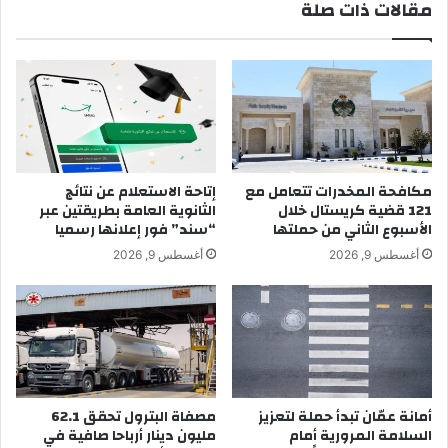
مقالات ذات صلة
مكافحة المخدرات تتعامل مع
إتاحة الاستعلام عن نتائج
121 قضية كريستال خلال
الثانوية العامة بطريقتين عبر
الأسبوع الثاني من حملتها
“سند” فور إعلانها رسميا
أغسطس 9, 2026
أغسطس 9, 2026
أمانة عمّان تبدأ حملة لتعزيز
مصفاة البترول تحقق 62.1
السلامة المرورية أمام
مليون دينار أرباحا صافية في