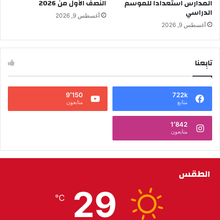
المدارس استعداداً للموسم
النصف الأول من 2026
الدراسي
أغسطس 9, 2026
أغسطس 9, 2026
تابِعنا
9٬150
722k
متابع
متابعون
1٬842
متابعون
الطقس
29
℃