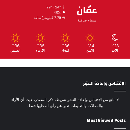
عمّان
29º - 24º
40%
7.79 كيلومتر/ساعة
سماء صافية
36
35
36
34
28
℃
℃
℃
℃
℃
الأحد
الأثنين
الثلاثاء
الأربعاء
الخميس
الإقتباس وإعادة النَشِر
لا مانع من الإقتباس وإعادة النشر شريطة ذكر المصدر، حيث أن الأراء
والمقالات والتعليقات تعبر عن رأي أصحابها فقط.
Most Viewed Posts