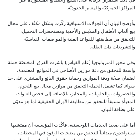
المراكز الجمركيّة والمعابر الحدوديّة.
وأوضح البيان أن الجولات الاستباقية ركّزت بشكل مكثّف على محال
بيع ألعاب الأطفال والملابس والأحذية ومستحضرات التجميل،
للتحقق من مطابقتها للقواعد الفنية والمواصفات القياسيّة
والتشريعات ذات الصّلة.
وفي محور المترولوجيا (علم القياس) باشرت الفرق المختصّة حملة
واسعة للتحقق من دقة موازين الأضاحي في المواقع المعتمدة،
لضمان صحّة ودقة الموازين وحماية حقوق البائع والمشتري على حد
سواء. كما تشمل الحملة التحقق من موازين محال بيع اللحوم،
والخضروات، والحلويات، والمخابز، بالإضافة إلى فحص العبوات
المعبأة مسبقاً للتحقق من مطابقة الأوزان الحقيقية لما هو مدوّن
على بطاقة البيان.
أما على صعيد الخدمات اللوجستية، فأكّدت المؤسسة أن مفتشيها
سيتواجدون ميدانياً للتحقق من مضخات الوقود في المحطات،