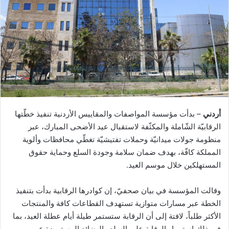
أردني
– بدأت مؤسسة المواصفات والمقاييس الأردنية تنفيذ خطّتها
الرقابيّة الشّاملة والمكثّفة لاستقبال عيد الأضحى المبارك، عبر
منظومة جولات ميدانيّة وحملات تفتيشيّة تغطّي محافظات وألوية
المملكة كافّة، بهدف ضمان سلامة وجودة السلع وحماية حقوق
المستهلكين خلال موسم العيد.
وقالت المؤسسة في بيان صحفيّ، إن كوادرها الرقابية بدأت بتنفيذ
الخطة عبر مسارات متوازية تستهدف القطاعات كافة والمنتجات
الأكثر طلباً، لافتة إلى أن الرقابة ستستمر طيلة أيام عطلة العيد، بما
في ذلك استمرار الرقابة على السلع والبضائع المستوردة عبر