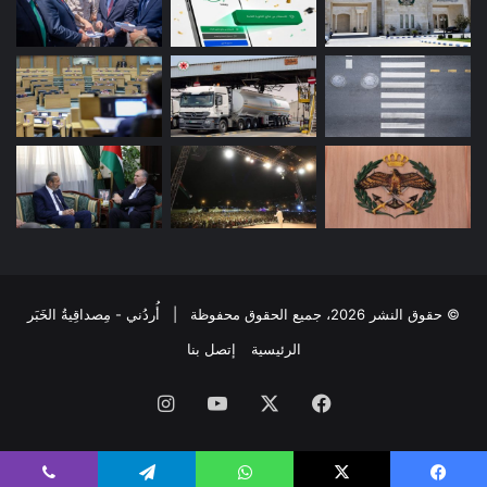
© حقوق النشر 2026، جميع الحقوق محفوظة | أُردُني - مِصداقِيةُ الخَبَر
الرئيسية
إتصل بنا
فيسبوك
‫X
‫YouTube
انستقرام