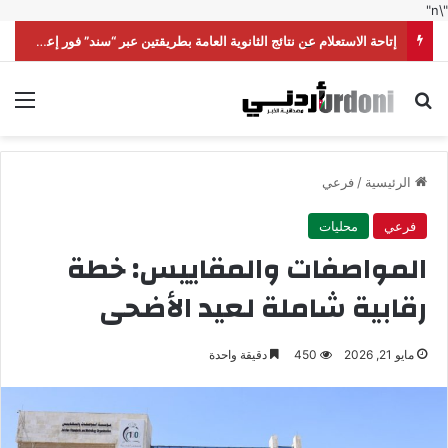
"\n"
إتاحة الاستعلام عن نتائج الثانوية العامة بطريقتين عبر “سند” فور إعلانها رسميا
بحث عن
الق
الرئيسية
/
فرعي
فرعي
محليات
المواصفات والمقاييس: خطة
رقابية شاملة لعيد الأضحى
مايو 21, 2026
450
دقيقة واحدة