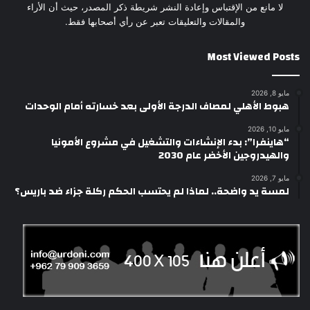
لا مانع من الإقتباس وإعادة النشر شريطة ذكر المصدر، حيث أن الأراء
والمقالات والتعليقات تعبر عن رأي أصحابها فقط.
Most Viewed Posts
مايو 8, 2026
هبوط الأهلي لمصاف الدرجة الأولى بعد خسارته أمام الوحدات
مايو 10, 2026
“هاينفرا”: بدء الإنشاءات والتشغيل في مشروع الأمونيا
والهيدروجين الأخضر عام 2030
مايو 7, 2026
لمسة يد واضحة.. لماذا لم يحتسب الحكم ركلة جزاء ضد باريس؟