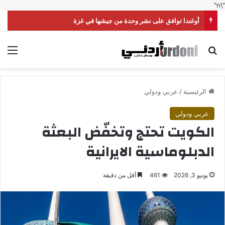
"\n"
أوغندا توافق على نشر وحدة من جيشها في غزة
بحث عن
الق
الرئيسية
/
عربي ودولي
عربي ودولي
الكويت تحتج وتخفّض البعثة
الدبلوماسية الايرانية
يونيو 3, 2026
461
أقل من دقيقة