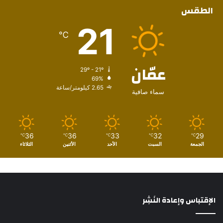
الطقس
21
℃
عمّان
29º - 21º
69%
2.65 كيلومتر/ساعة
سماء صافية
36
36
33
32
29
℃
℃
℃
℃
℃
الجمعة
السبت
الأحد
الأثنين
الثلاثاء
الإقتباس وإعادة النَشِر