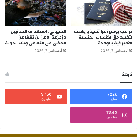
ترامب يوقع أمرا تنفيذيا يهدف
الشيباني: استهداف المدنيين
لتقييد حق اكتساب الجنسية
وزعزعة الأمن لن تثنينا عن
الأميركية بالولادة
المضي في التعافي وبناء الدولة
أغسطس 7, 2026
أغسطس 7, 2026
تابِعنا
9٬150
722k
متابع
متابعون
1٬842
متابعون