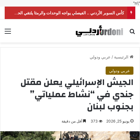
"\n"
كأس السوبر الأردني .. الفيصلي يواجه الوحدات والرمثا يلتقي الحسين
بحث عن
الق
الرئيسية
/
عربي ودولي
عربي ودولي
الجيش الإسرائيلي يعلن مقتل
جندي في “نشاط عملياتي”
بجنوب لبنان
يونيو 25, 2026
373
أقل من دقيقة