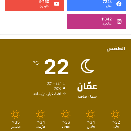
9٬150
722k
متابع
متابعون
1٬842
متابعون
الطقس
22
℃
عمّان
32º - 22º
70%
3.36 كيلومتر/ساعة
سماء صافية
35
34
36
34
32
℃
℃
℃
℃
℃
الأحد
الأثنين
الثلاثاء
الأربعاء
الخميس