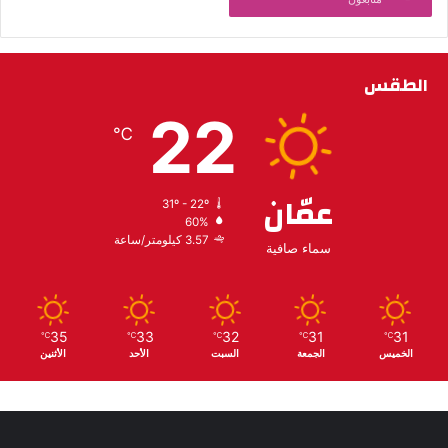
الطقس
22
℃
عمّان
31º - 22º
60%
3.57 كيلومتر/ساعة
سماء صافية
35
33
32
31
31
℃
℃
℃
℃
℃
الخميس
الجمعة
السبت
الأحد
الأثنين