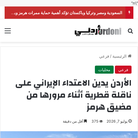
"\n"
السعودية ومصر وتركيا وباكستان تؤكد أهمية حماية ممرات هرمز وباب المندب
بحث عن
الق
الرئيسية
/
فرعي
فرعي
محليات
الأردن يدين الاعتداء الإيراني على
ناقلة قطرية أثناء مرورها من
مضيق هرمز
يوليو 7, 2026
375
أقل من دقيقة