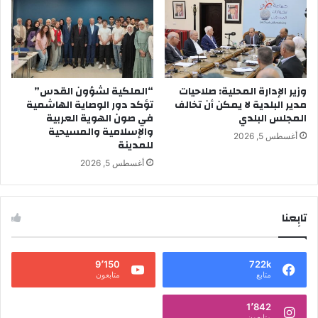
وزير الإدارة المحلية: صلاحيات
“الملكية لشؤون القدس”
مدير البلدية لا يمكن أن تخالف
تؤكد دور الوصاية الهاشمية
المجلس البلدي
في صون الهوية العربية
والإسلامية والمسيحية
أغسطس 5, 2026
للمدينة
أغسطس 5, 2026
تابِعنا
9٬150
722k
متابع
متابعون
1٬842
متابعون