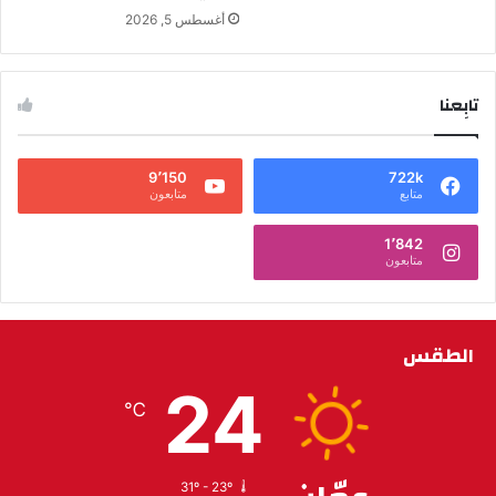
أغسطس 5, 2026
تابِعنا
9٬150
722k
متابع
متابعون
1٬842
متابعون
الطقس
24
℃
31º - 23º