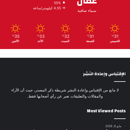
عمّان
55%
4.55 كيلومتر/ساعة
سماء صافية
35
33
32
31
31
℃
℃
℃
℃
℃
الخميس
الجمعة
السبت
الأحد
الأثنين
الإقتباس وإعادة النَشِر
لا مانع من الإقتباس وإعادة النشر شريطة ذكر المصدر، حيث أن الأراء
والمقالات والتعليقات تعبر عن رأي أصحابها فقط.
Most Viewed Posts
مايو 8, 2026