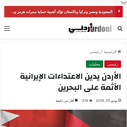
"\n"
السعودية ومصر وتركيا وباكستان تؤكد أهمية حماية ممرات هرمز وباب المندب
بحث عن
الق
الرئيسية
/
رئيسي
رئيسي
محليات
الأردن يدين الاعتداءات الإيرانية
الآثمة على البحرين
يونيو 30, 2026
374
أقل من دقيقة