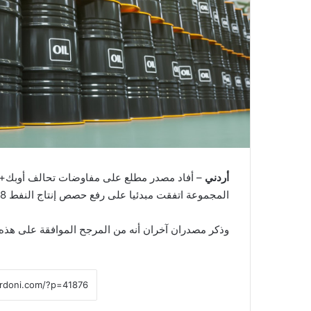
أردني
– أفاد مصدر مطلع على مفاوضات تحالف أوبك+، قب
المجموعة اتفقت مبدئيا على رفع حصص إنتاج النفط 188 ألف برميل يوميا في آب.
وذكر مصدران آخران أنه من المرجح الموافقة على هذه ا