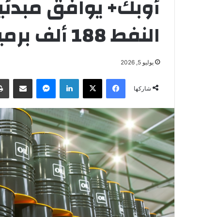
أوبك+ يوافق مبدئي
النفط 188 ألف برميل يوميا في آب
يوليو 5, 2026
فيسبوك
‫X
لينكدإن
ماسنجر
مشاركة عبر البريد
شاركها