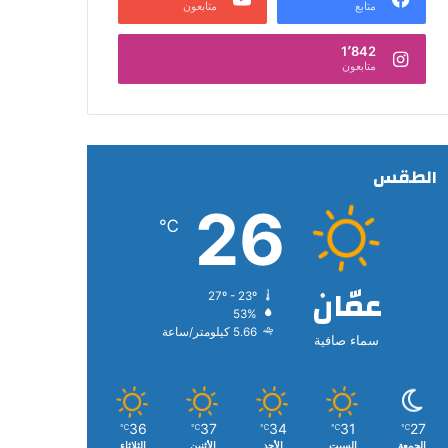
متابع
متابعون
1٬842
متابعون
الطقس
26
℃
عمّان
27º - 23º
53%
5.66 كيلومتر/ساعة
سماء صافية
36
37
34
31
27
℃
℃
℃
℃
℃
الجمعة
السبت
الأحد
الأثنين
الثلاثاء