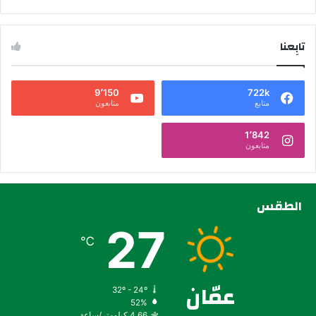
تابِعنا
9٬150
722k
متابع
متابعون
1٬842
متابعون
الطقس
27
℃
عمّان
32º - 24º
52%
4.66 كيلومتر/ساعة