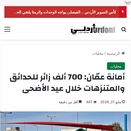
"\n"
كأس السوبر الأردني .. الفيصلي يواجه الوحدات والرمثا يلتقي الحسين
بحث عن
الق
الرئيسية
/
محليات
محليات
أمانة عمّان: 700 ألف زائر للحدائق
والمتنزهات خلال عيد الأضحى
مايو 31, 2026
467
أقل من دقيقة