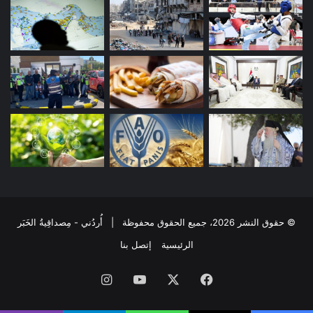
© حقوق النشر 2026، جميع الحقوق محفوظة | أُردُني - مِصداقِيةُ الخَبَر
الرئيسية
إتصل بنا
فيسبوك
‫X
‫YouTube
انستقرام