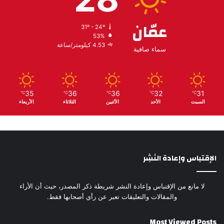
عمّان
31º - 24º
53%
4.53 كيلومتر/ساعة
سماء صافية
35
36
36
32
31
℃
℃
℃
℃
℃
السبت
الأحد
الأثنين
الثلاثاء
الأربعاء
الإقتباس وإعادة النَشِر
لا مانع من الإقتباس وإعادة النشر شريطة ذكر المصدر، حيث أن الأراء
والمقالات والتعليقات تعبر عن رأي أصحابها فقط.
Most Viewed Posts