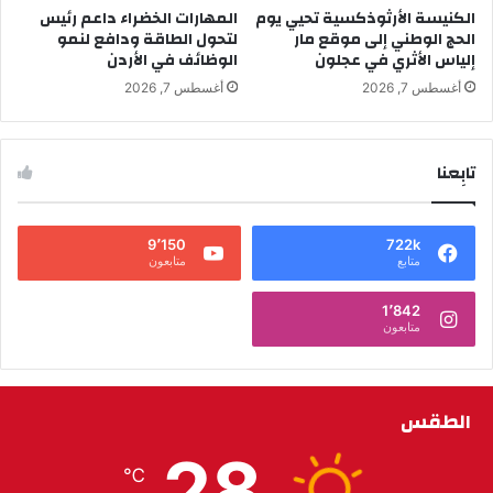
الكنيسة الأرثوذكسية تحيي يوم
المهارات الخضراء داعم رئيس
الحج الوطني إلى موقع مار
لتحول الطاقة ودافع لنمو
إلياس الأثري في عجلون
الوظائف في الأردن
أغسطس 7, 2026
أغسطس 7, 2026
تابِعنا
9٬150
722k
متابع
متابعون
1٬842
متابعون
الطقس
28
℃