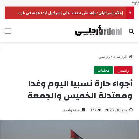
"\n"
إعلام إسرائيلي: واشنطن تضغط على إسرائيل لبدء هدنة في غزة
بحث عن
الق
الرئيسية
/
رئيسي
رئيسي
محليات
أجواء حارة نسبيا اليوم وغدا
ومعتدلة الخميس والجمعة
يونيو 30, 2026
377
دقيقة واحدة