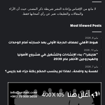
لا مانع من الإقتباس وإعادة النشر شريطة ذكر المصدر، حيث أن الأراء
والمقالات والتعليقات تعبر عن رأي أصحابها فقط.
Most Viewed Posts
مايو 8, 2026
هبوط الأهلي لمصاف الدرجة الأولى بعد خسارته أمام الوحدات
مايو 10, 2026
“هاينفرا”: بدء الإنشاءات والتشغيل في مشروع الأمونيا
والهيدروجين الأخضر عام 2030
مايو 7, 2026
لمسة يد واضحة.. لماذا لم يحتسب الحكم ركلة جزاء ضد باريس؟