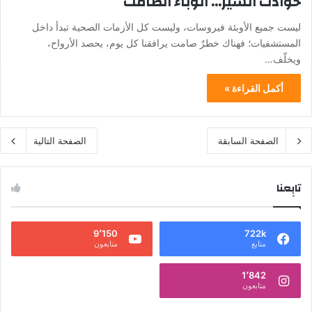
حوادث السير… الوباء الصامت
ليست جميع الأوبئة فيروسات، وليست كل الأزمات الصحية تبدأ داخل
المستشفيات؛ فهناك خطرٌ صامت يرافقنا كل يوم، يحصد الأرواح،
ويخلّف…
أكمل القراءة »
الصفحة السابقة
الصفحة التالية
تابِعنا
9٬150
722k
متابع
متابعون
1٬842
متابعون