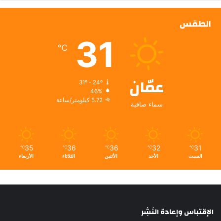
الطقس
31
℃
عمّان
31º - 24º
46%
5.72 كيلومتر/ساعة
سماء صافية
35
36
36
32
31
℃
℃
℃
℃
℃
السبت
الأحد
الأثنين
الثلاثاء
الأربعاء
الإقتباس وإعادة النَشِر