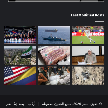
Last Modified Posts
© حقوق النشر 2026، جميع الحقوق محفوظة | أُردُني - مِصداقِيةُ الخَبَر