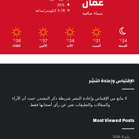
عمّان
65%
4.78 كيلومتر/ساعة
سماء صافية
36
37
34
31
24
℃
℃
℃
℃
℃
الجمعة
السبت
الأحد
الأثنين
الثلاثاء
الإقتباس وإعادة النَشِر
لا مانع من الإقتباس وإعادة النشر شريطة ذكر المصدر، حيث أن الأراء
والمقالات والتعليقات تعبر عن رأي أصحابها فقط.
Most Viewed Posts
مايو 8, 2026