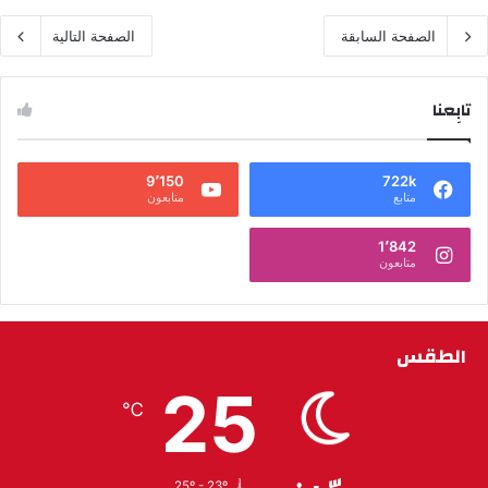
الصفحة السابقة
الصفحة التالية
تابِعنا
9٬150
722k
متابع
متابعون
1٬842
متابعون
الطقس
25
℃
25º - 23º