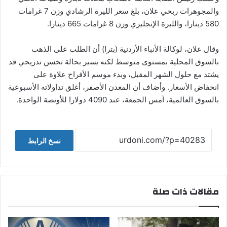
والمجوهرات ربحي علان، بلغ سعر الليرة الرشادي وزن 7 غرامات
580 دينارا، والليرة الإنجليزي وزن 8 غرامات 665 دينارا.
وقال علان، لوكالة الأنباء الأردنية (بترا) أن الطلب على الذهب
بالسوق المحلية بمستوى متوسط لكنه يسير بحالة تحسن تدريجي قد
يشتد مع حلول الشهر المقبل، وبدء موسم الأفراح علاوة على
انخفاض الأسعار. وأضاف أن المعدن الأصفر، أغلق تداولاته الأسبوعية
بالسوق العالمية، أمس الجمعة، عند 4090 دولارا للأونصة الواحدة.
نسخ الرابط
مقالات ذات صلة