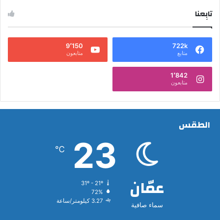
تابِعنا
9٬150
722k
متابع
متابعون
1٬842
متابعون
الطقس
23
℃
عمّان
31º - 21º
72%
3.27 كيلومتر/ساعة
سماء صافية