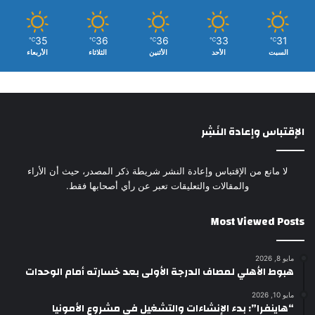
35
36
36
33
31
℃
℃
℃
℃
℃
السبت
الأحد
الأثنين
الثلاثاء
الأربعاء
الإقتباس وإعادة النَشِر
لا مانع من الإقتباس وإعادة النشر شريطة ذكر المصدر، حيث أن الأراء
والمقالات والتعليقات تعبر عن رأي أصحابها فقط.
Most Viewed Posts
مايو 8, 2026
هبوط الأهلي لمصاف الدرجة الأولى بعد خسارته أمام الوحدات
مايو 10, 2026
“هاينفرا”: بدء الإنشاءات والتشغيل في مشروع الأمونيا