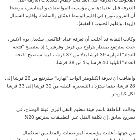
التعرفة قبل اعتمادها من مؤسسة المواصفات والمقاييس، موضحا
أن الفروع تتوزع في إقليم الوسط (عمّان والسلط)، وإقليم الشمال
(إربد)، وإقليم الجنوب (العقبة).
وكانت النقابة قد أعلنت أن تعرفة عداد التاكسي ستُعدل يوم الاثنين،
حيث سترتفع بمقدار يتراوح بين قرش وقرشين؛ إذ ستصبح “فتحة
العداد” النهارية 39 قرشا بدلا من 37 قرشا، فيما ستصبح “فتحة
العداد” الليلية 40 قرشا بدلا من 38 قرشا.
وأضافت أن تعرفة الكيلومتر الواحد “نهاريا” سترتفع من 26 قرشا إلى
28 قرشا، بينما ستزداد التسعيرة الليلية من 32 قرشا إلى 33 قرشا
لكل كيلومتر.
وقالت الناطقة باسم هيئة تنظيم النقل البري عبلة الوشاح، في
تصريح سابق، إن تكلفة النقل عبر التطبيقات سترتفع 20%.
من جهتها، أعلنت مؤسسة المواصفات والمقاييس استكمال