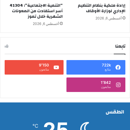
إرادة ملكية بنظام التنظيم
“التنمية الاجتماعية”: 41304
الإداري لوزارة الأوقاف
أسر استفادت من المعونات
الشهرية خلال تموز
أغسطس 6, 2026
أغسطس 6, 2026
تابِعنا
9٬150
722k
متابع
متابعون
1٬842
متابعون
الطقس
25
℃