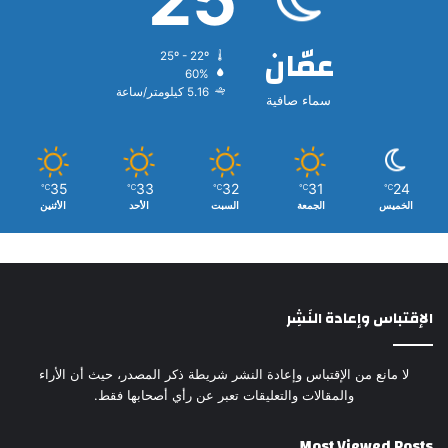
عمّان
25º - 22º
60%
5.16 كيلومتر/ساعة
سماء صافية
35
33
32
31
24
℃
℃
℃
℃
℃
الخميس
الجمعة
السبت
الأحد
الأثنين
الإقتباس وإعادة النَشِر
لا مانع من الإقتباس وإعادة النشر شريطة ذكر المصدر، حيث أن الأراء
والمقالات والتعليقات تعبر عن رأي أصحابها فقط.
Most Viewed Posts