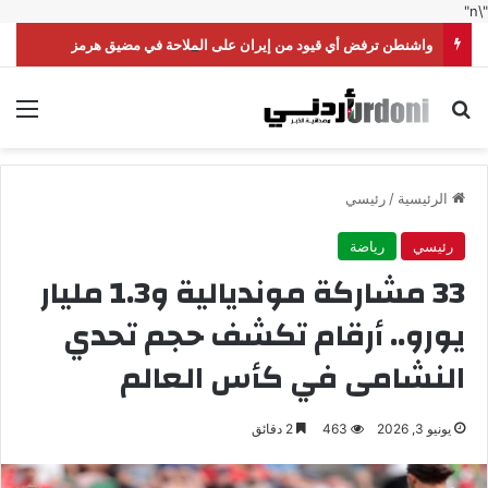
"\n"
واشنطن ترفض أي قيود من إيران على الملاحة في مضيق هرمز
بحث عن
الق
الرئيسية
/
رئيسي
رئيسي
رياضة
33 مشاركة مونديالية و1.3 مليار
يورو.. أرقام تكشف حجم تحدي
النشامى في كأس العالم
يونيو 3, 2026
463
2 دقائق