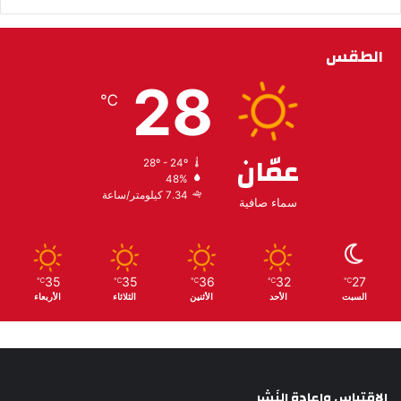
الطقس
28
℃
عمّان
28º - 24º
48%
7.34 كيلومتر/ساعة
سماء صافية
35
35
36
32
27
℃
℃
℃
℃
℃
السبت
الأحد
الأثنين
الثلاثاء
الأربعاء
الإقتباس وإعادة النَشِر