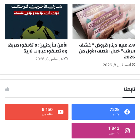
2.8 مليار دينار قروض “كشف
الأمن للأردنيين: لا تغلقوا طريقا
الراتب” خلال النصف الأول من
ولا تطلقوا عيارات نارية
2026
أغسطس 8, 2026
أغسطس 8, 2026
تابِعنا
9٬150
722k
متابع
متابعون
1٬842
متابعون