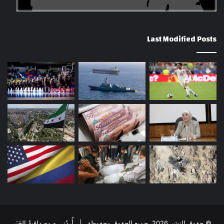
Last Modified Posts
© حقوق النشر 2026، جميع الحقوق محفوظة | أُردُني - مِصداقِيةُ الخَبَر