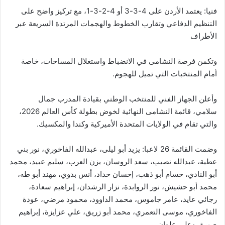
فنيا: يعتمد الأردن على 4-3-3 أو 4-2-3-1، مع تركيز واضح على
التنظيم الدفاعي وتقارب الخطوط والهجمات المرتدة السريعة عبر
الأطراف
وتكمن فرصة النشامى في الانضباط واستغلال المساحات، خاصة
أمام المنتخبات التي تميل للهجوم.
وأعلن الجهاز الفني للمنتخب الوطني بقيادة المدرب جمال
سلامي، قائمة النشامى النهائية لخوض بطولة كأس العالم 2026،
والتي تقام في الولايات المتحدة الأميركية وكندا والمكسيك.
وضمت القائمة 26 لاعبا: يزيد أبو ليلى، عبدالله الفاخوري، نور بني
عطية، عبدالله نصيب، سعد الروسان، يزن العرب، سليم عبيد، محمد
أبو النادي، حسام أبو ذهب، إحسان حداد، أنس بدوي، مهند أبو طه،
محمد أبو حشيش، نور الروابدة، نزار الرشدان، إبراهيم سعادة،
رجائي عايد، عامر جاموس، محمد الداوود، محمود مرضي، عودة
الفاخوري، موسى التعمري، محمد أبو زريق، علي عزايزة، إبراهيم
صبرة، وعلي علوان.