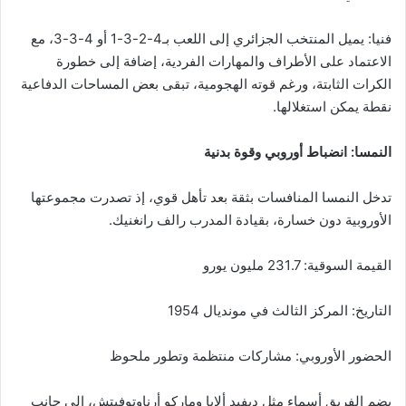
فنيا: يميل المنتخب الجزائري إلى اللعب بـ4-2-3-1 أو 4-3-3، مع
الاعتماد على الأطراف والمهارات الفردية، إضافة إلى خطورة
الكرات الثابتة، ورغم قوته الهجومية، تبقى بعض المساحات الدفاعية
نقطة يمكن استغلالها.
النمسا: انضباط أوروبي وقوة بدنية
تدخل النمسا المنافسات بثقة بعد تأهل قوي، إذ تصدرت مجموعتها
الأوروبية دون خسارة، بقيادة المدرب رالف رانغنيك.
القيمة السوقية: 231.7 مليون يورو
التاريخ: المركز الثالث في مونديال 1954
الحضور الأوروبي: مشاركات منتظمة وتطور ملحوظ
يضم الفريق أسماء مثل ديفيد ألابا وماركو أرناوتوفيتش، إلى جانب