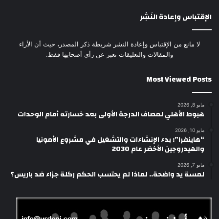
الإقتباس وإعادة النَشِر
لا مانع من الإقتباس وإعادة النشر شريطة ذكر المصدر، حيث أن الأراء
والمقالات والتعليقات تعبر عن رأي أصحابها فقط.
Most Viewed Posts
مايو 8, 2026
هبوط الأهلي لمصاف الدرجة الأولى بعد خسارته أمام الوحدات
مايو 10, 2026
“هاينفرا”: بدء الإنشاءات والتشغيل في مشروع الأمونيا
والهيدروجين الأخضر عام 2030
مايو 7, 2026
لمسة يد واضحة.. لماذا لم يحتسب الحكم ركلة جزاء ضد باريس؟