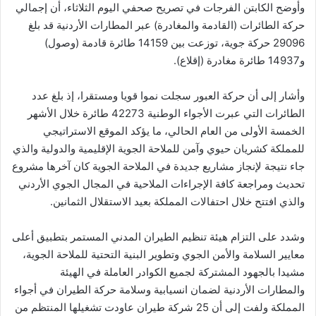
وأوضح الكابتن الفرجات في تصريح صحفي اليوم الثلاثاء، أن إجمالي
حركة الطائرات (القادمة والمغادرة) عبر المطارات الأردنية قد بلغ
29096 حركة جوية، توزعت بين 14159 طائرة قادمة (وصول)
و14937 طائرة مغادرة (إقلاع).
وأشار إلى أن حركة العبور سجلت نموا قويا ومستقرا، إذ بلغ عدد
الطائرات التي عبرت الأجواء الوطنية 42273 طائرة خلال الأشهر
الخمسة الأولى من العام الحالي، ما يؤكد الموقع الاستراتيجي
للمملكة كشريان حيوي وآمن للملاحة الجوية الإقليمية والدولية والذي
جاء نتيجة لإنجاز مشاريع جديدة في الملاحة الجوية كان آخرها مشروع
تحديث ومراجعة كافة الإجراءات الملاحية في المجال الجوي الأردني
والذي افتتح خلال احتفالات المملكة بعيد الاستقلال الثمانين.
وشدد على التزام هيئة تنظيم الطيران المدني المستمر بتطبيق أعلى
معايير السلامة والأمن الجوي وتطوير البنية التحتية للملاحة الجوية،
مشيدا بالجهود المشتركة لجميع الكوادر العاملة في الهيئة
والمطارات الأردنية لضمان انسيابية وسلامة حركة الطيران في أجواء
المملكة ولفت إلى أن 25 شركة طيران عاودت تشغيلها المنتظم من