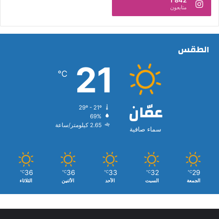
1٬842
متابعون
الطقس
21
℃
عمّان
29º - 21º
69%
2.65 كيلومتر/ساعة
سماء صافية
36
36
33
32
29
℃
℃
℃
℃
℃
الجمعة
السبت
الأحد
الأثنين
الثلاثاء