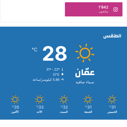
1٬842
متابعون
الطقس
28
℃
عمّان
31º - 22º
37%
5.86 كيلومتر/ساعة
سماء صافية
35
33
32
31
31
℃
℃
℃
℃
℃
الخميس
الجمعة
السبت
الأحد
الأثنين