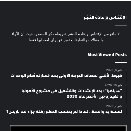
الإقتباس وإعادة النَشِر
لا مانع من الإقتباس وإعادة النشر شريطة ذكر المصدر، حيث أن الأراء
والمقالات والتعليقات تعبر عن رأي أصحابها فقط.
Most Viewed Posts
مايو 8, 2026
هبوط الأهلي لمصاف الدرجة الأولى بعد خسارته أمام الوحدات
مايو 10, 2026
“هاينفرا”: بدء الإنشاءات والتشغيل في مشروع الأمونيا
والهيدروجين الأخضر عام 2030
مايو 7, 2026
لمسة يد واضحة.. لماذا لم يحتسب الحكم ركلة جزاء ضد باريس؟