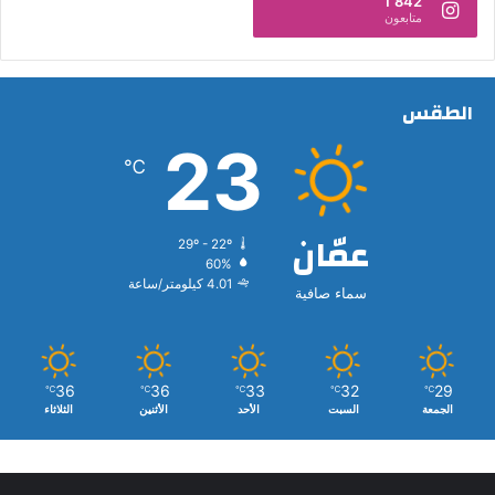
1٬842
متابعون
الطقس
23
℃
عمّان
29º - 22º
60%
4.01 كيلومتر/ساعة
سماء صافية
36
36
33
32
29
℃
℃
℃
℃
℃
الجمعة
السبت
الأحد
الأثنين
الثلاثاء