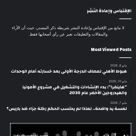
الإقتباس وإعادة النَشِر
لا مانع من الإقتباس وإعادة النشر شريطة ذكر المصدر، حيث أن الأراء
والمقالات والتعليقات تعبر عن رأي أصحابها فقط.
Most Viewed Posts
مايو 8, 2026
هبوط الأهلي لمصاف الدرجة الأولى بعد خسارته أمام الوحدات
مايو 10, 2026
“هاينفرا”: بدء الإنشاءات والتشغيل في مشروع الأمونيا
والهيدروجين الأخضر عام 2030
مايو 7, 2026
لمسة يد واضحة.. لماذا لم يحتسب الحكم ركلة جزاء ضد باريس؟