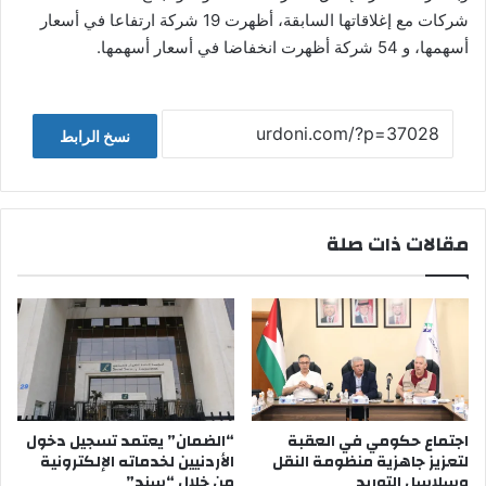
شركات مع إغلاقاتها السابقة، أظهرت 19 شركة ارتفاعا في أسعار
أسهمها، و 54 شركة أظهرت انخفاضا في أسعار أسهمها.
نسخ الرابط
مقالات ذات صلة
اجتماع حكومي في العقبة
“الضمان” يعتمد تسجيل دخول
لتعزيز جاهزية منظومة النقل
الأردنيين لخدماته الإلكترونية
وسلاسل التوريد
من خلال “سند”