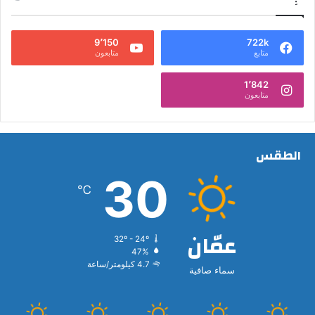
9٬150
722k
متابع
متابعون
1٬842
متابعون
الطقس
30
℃
عمّان
32º - 24º
47%
4.7 كيلومتر/ساعة
سماء صافية