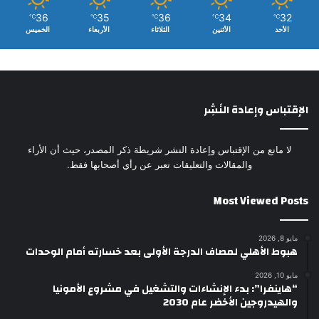
36
35
36
34
32
℃
℃
℃
℃
℃
الأحد
الأثنين
الثلاثاء
الأربعاء
الخميس
الإقتباس وإعادة النَشِر
لا مانع من الإقتباس وإعادة النشر شريطة ذكر المصدر، حيث أن الأراء
والمقالات والتعليقات تعبر عن رأي أصحابها فقط.
Most Viewed Posts
مايو 8, 2026
هبوط الأهلي لمصاف الدرجة الأولى بعد خسارته أمام الوحدات
مايو 10, 2026
“هاينفرا”: بدء الإنشاءات والتشغيل في مشروع الأمونيا
والهيدروجين الأخضر عام 2030