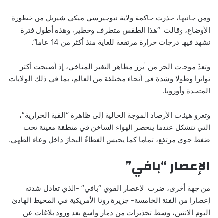
ومن جانبها، حذرت حاكمة ولاية نيوجيرسي ميكي شيريل من خطورة
الأوضاع، وقالت: “هذا الطقس متطرف وخطير، وهذه أطول فترة
نشهد فيها درجات حرارة مرتفعة للغاية منذ أكثر من 14 عاما”.
وتعدّ موجات الحر من أبرز مظاهر التغير المناخي، إذ أصبحت أكثر
تواترا وطولا وشدة في أنحاء مختلفة من العالم، بما في ذلك الولايات
المتحدة وأوروبا.
وتعزو هيئات الأرصاد الموجة الحالية إلى ظاهرة “القبة الحرارية”،
التي تتشكل عندما ينحصر الهواء الساخن في منطقة معينة تحت
ضغط جوي مرتفع، تماما كما يحبس الغطاءُ البخارَ داخل وعاء الطهي.
الإعصار “بافي”
من جهة أخرى، ضرب الإعصار القوي “بافي” -الذي تعادل شدته
إعصارا من الفئة الخامسة- جزيرة روتا الأمريكية في المحيط الهادئ
اليوم الاثنين، وسط تحذيرات من دمار واسع بعد ورود بلاغات عن