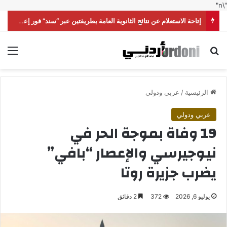
"\n"
إتاحة الاستعلام عن نتائج الثانوية العامة بطريقتين عبر “سند” فور إعلانها رسميا
بحث عن
الق
الرئيسية
/
عربي ودولي
عربي ودولي
19 وفاة بموجة الحر في
نيوجيرسي والإعصار “بافي”
يضرب جزيرة روتا
يوليو 6, 2026
372
2 دقائق