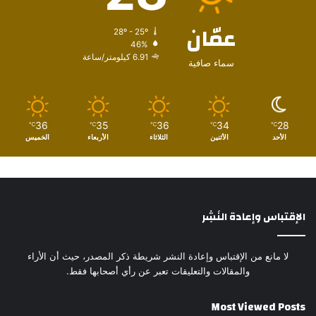
عمّان
28º - 25º
46%
6.91 كيلومتر/ساعة
سماء صافية
36
35
36
34
28
℃
℃
℃
℃
℃
الأحد
الأثنين
الثلاثاء
الأربعاء
الخميس
الإقتباس وإعادة النَشِر
لا مانع من الإقتباس وإعادة النشر شريطة ذكر المصدر، حيث أن الأراء
والمقالات والتعليقات تعبر عن رأي أصحابها فقط.
Most Viewed Posts