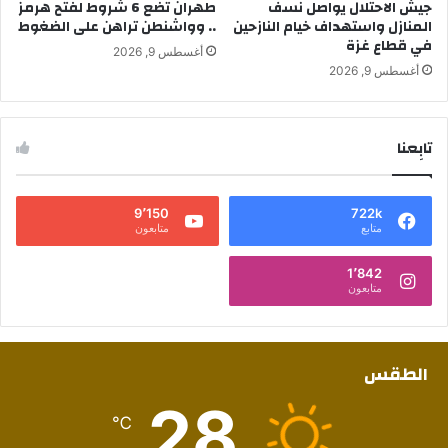
جيش الاحتلال يواصل نسف
طهران تضع 6 شروط لفتح هرمز
المنازل واستهداف خيام النازحين
.. وواشنطن تراهن على الضغوط
في قطاع غزة
أغسطس 9, 2026
أغسطس 9, 2026
تابِعنا
9٬150
722k
متابع
متابعون
1٬842
متابعون
الطقس
28
℃