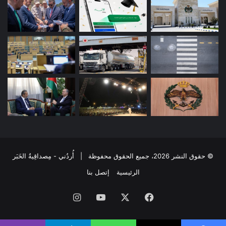
© حقوق النشر 2026، جميع الحقوق محفوظة | أُردُني - مِصداقِيةُ الخَبَر
الرئيسية
إتصل بنا
فيسبوك
‫X
‫YouTube
انستقرام