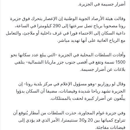
أضرار جسيمة في الجزيرة.
وقالت هيئة الأرصاد الجوية الوطنية إن الإعصار يتحرك فوق جزيرة
روتا مصحوبا برياح تصل سرعتها إلى 290 كيلومترا في الساعة،
داعية السكان إلى الاحتماء فورا في غرف داخلية أو ملاجئ، والتعامل
مع الرياح العاتية على أنها تهديد مباشر.
وأفادت السلطات المحلية في الجزيرة -التي يبلغ عدد سكانها نحو
1500 نسمة وتقع في أقصى جنوب جزر ماريانا الشمالية- بتلقي
بلاغات عن أضرار جسيمة.
وقال لو روزاريو -وهو مسؤول الإعلام في مركز بلدية روتا- إن
الجزيرة تشهد رياحا شديدة وفيضانات، مضيفا أن السكان بدؤوا
يبلِّغون عن أضرار كبيرة لحقت بالممتلكات.
وفي جزيرة غوام المجاورة، حذرت السلطات من أمطار يُتوقع أن
تتراوح كمياتها بين 20 و30 سنتيمترا، الأمر الذي قد يؤدي إلى
فيضانات مفاجئة.