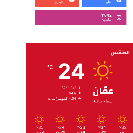
متابع
متابعون
1٬842
متابعون
الطقس
24
℃
عمّان
32º - 24º
64%
4.04 كيلومتر/ساعة
سماء صافية
35
34
36
34
32
℃
℃
℃
℃
℃
الأحد
الأثنين
الثلاثاء
الأربعاء
الخميس