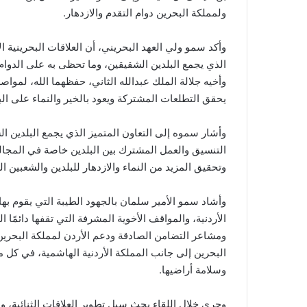
ولمملكة البحرين دوام التقدم والازدهار.
وأكد سمو ولي العهد البحريني، أن العلاقات البحرينية ال
الذي يجمع البلدين الشقيقين، وما تحظى به على الدوام
وأخيه جلالة الملك عبدالله الثاني، حفظهما الله، لمواصلة
يحقق التطلعات المشتركة ويعود بالخير والنماء على الب
وأشار سموه إلى التعاون المتميز الذي يجمع البلدين ال
التنسيق والعمل المشترك بين البلدين خاصة في المجالين
وتحقيق المزيد من النماء والازدهار للبلدين والشعبين ا
وأشاد سمو الأمير سلمان بالجهود الطيبة التي يقوم بها ج
الأردنية، والمواقف الأخوية المشرفة التي تقفها دائمًا ا
ومشاعر التضامن الصادقة ودعم الأردن لمملكة البحرين إ
البحرين إلى جانب المملكة الأردنية الهاشمية، في كل م
وسلامة أراضيها.
وجرى خلال اللقاء بحث سبل تطوير العلاقات الثنائية،