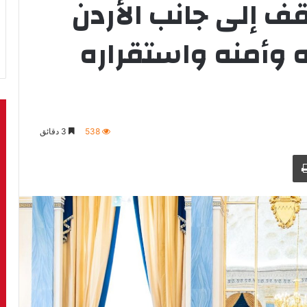
قف إلى جانب الأردن
 وأمنه واستقراره
538
3 دقائق
طباعة