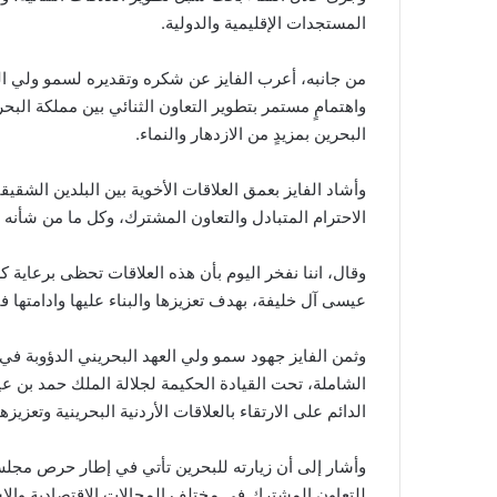
المستجدات الإقليمية والدولية.
من جانبه، أعرب الفايز عن شكره وتقديره لسمو ولي ال
واهتمامٍ مستمر بتطوير التعاون الثنائي بين مملكة البحر
البحرين بمزيدٍ من الازدهار والنماء.
وأشاد الفايز بعمق العلاقات الأخوية بين البلدين الشقي
الاحترام المتبادل والتعاون المشترك، وكل ما من شأنه خد
وقال، اننا نفخر اليوم بأن هذه العلاقات تحظى برعاية كر
عيسى آل خليفة، بهدف تعزيزها والبناء عليها وادامتها 
وثمن الفايز جهود سمو ولي العهد البحريني الدؤوبة في 
الشاملة، تحت القيادة الحكيمة لجلالة الملك حمد بن
الدائم على الارتقاء بالعلاقات الأردنية البحرينية وتعزيز
وأشار إلى أن زيارته للبحرين تأتي في إطار حرص مجلس ا
للتعاون المشترك في مختلف المجالات الاقتصادية والاست