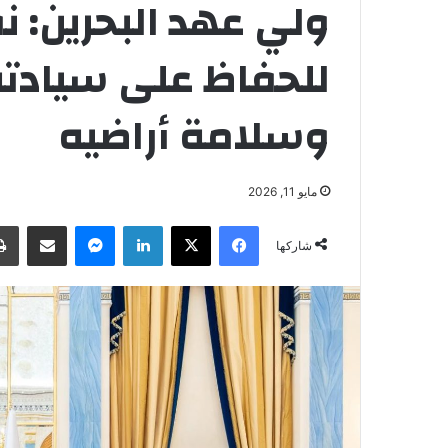
ولي عهد البحرين: ن
للحفاظ على سيادته
وسلامة أراضيه
مايو 11, 2026
فيسبوك
‫X
لينكدإن
ماسنجر
مشاركة عبر البريد
شاركها