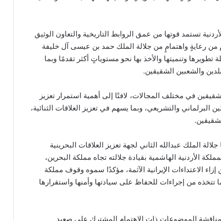
أردنية تستمد قوتها من عمق الروابط التاريخية والتعاون الوثيق
 من رعايةٍ واهتمامٍ من جلالة الملك حمد بن عيسى آل خليفة
 تطويرها وتنميتها والأخذ بها نحو مستوياتٍ أكثر تقدمًا وبما
لدين والشعبين الشقيقين.
شقيقين في مختلف المجالات، لافتًا إلى أهمية استمرار تعزيز
 البرلماني والتشريعي، وبما يسهم في تعزيز العلاقات الثنائية،
لشقيقين.
لالة الملك عبدالله الثاني لجهة تعزيز العلاقات البحرينية
لمملكة الأردنية الهاشمية بقيادة جلالته تجاه مملكة البحرين،
زاء الاعتداءات الإيرانية الآثمة، مؤكدًا سموه وقوف مملكة
ا تتخذه من إجراءات للحفاظ على سيادتها وأمنها واستقرارها
 ومناقشة الموضوعات ذات الاهتمام المشترك على صعيد