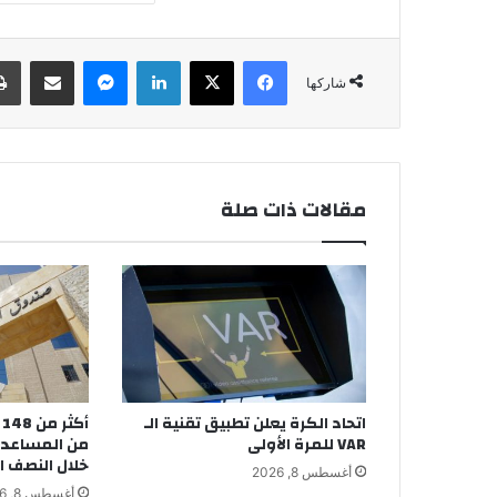
فيسبوك
‫X
لينكدإن
ماسنجر
مشاركة عبر البريد
شاركها
مقالات ذات صلة
اتحاد الكرة يعلن تطبيق تقنية الـ
أ
VAR للمرة الأولى
من المساعدات
خلال النصف ا
أغسطس 8, 2026
أغسطس 8, 2026