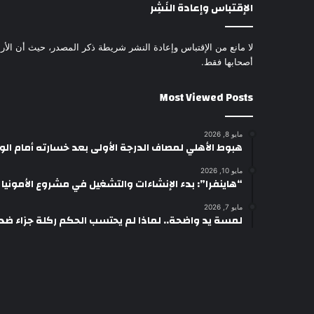
الإقتباس وإعادة النَشِر
لا مانع من الإقتباس وإعادة النشر شريطة ذكر المصدر، حيث أن الأرا
أصحابها فقط.
Most Viewed Posts
مايو 8, 2026
هبوط الأهلي لمصاف الدرجة الأولى بعد خسارته أمام ال
مايو 10, 2026
“هاينفرا”: بدء الإنشاءات والتشغيل في مشروع الأمونيا وال
مايو 7, 2026
لمسة يد واضحة.. لماذا لم يحتسب الحكم ركلة جزاء ضد