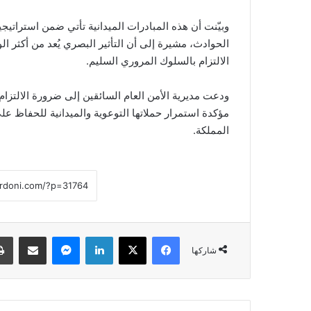
وبيّنت أن هذه المبادرات الميدانية تأتي ضمن استراتيج
الحوادث، مشيرة إلى أن التأثير البصري يُعد من أكثر ا
الالتزام بالسلوك المروري السليم.
ودعت مديرية الأمن العام السائقين إلى ضرورة الالتزام 
مؤكدة استمرار حملاتها التوعوية والميدانية للحفاظ 
المملكة.
فيسبوك
‫X
لينكدإن
ماسنجر
مشاركة عبر البريد
شاركها