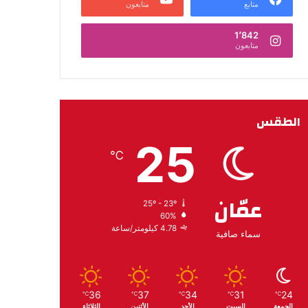
متابع
متابعون
1٬842
متابعون
الطقس
25
℃
عمّان
25º - 23º
60%
4.78 كيلومتر/ساعة
سماء صافية
36
37
34
31
24
℃
℃
℃
℃
℃
الجمعة
السبت
الأحد
الأثنين
الثلاثاء