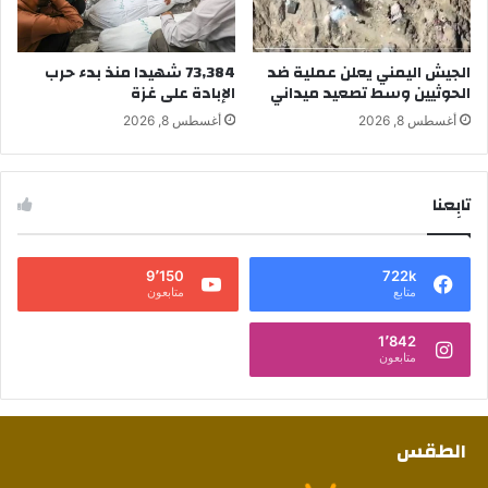
الجيش اليمني يعلن عملية ضد
73,384 شهيدا منذ بدء حرب
الحوثيين وسط تصعيد ميداني
الإبادة على غزة
أغسطس 8, 2026
أغسطس 8, 2026
تابِعنا
9٬150
722k
متابع
متابعون
1٬842
متابعون
الطقس