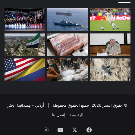
© حقوق النشر 2026، جميع الحقوق محفوظة | أُردُني - مِصداقِيةُ الخَبَر
الرئيسية
إتصل بنا
فيسبوك
‫X
‫YouTube
انستقرام