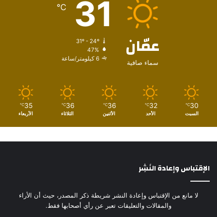
31
℃
عمّان
31º - 24º
47%
6 كيلومتر/ساعة
سماء صافية
35
36
36
32
30
℃
℃
℃
℃
℃
السبت
الأحد
الأثنين
الثلاثاء
الأربعاء
الإقتباس وإعادة النَشِر
لا مانع من الإقتباس وإعادة النشر شريطة ذكر المصدر، حيث أن الأراء
والمقالات والتعليقات تعبر عن رأي أصحابها فقط.