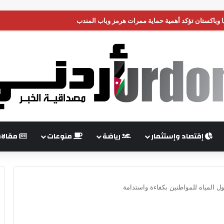
 وباكستان تؤكد أهمية حماية ممرات هرمز وباب المندب
إقتصاد وإستثمار
رياضة
منوعات
مقالا
ل المياه للمواطنين بكفاءة واستدامة