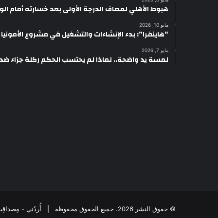
هبوط الأهلي لمصاف الدرجة الأولى بعد خسارته أمام ال
مايو 10, 2026
“هاينفرا”: بدء الإنشاءات والتشغيل في مشروع الأمونيا وال
مايو 7, 2026
لمسة يد واضحة.. لماذا لم يحتسب الحكم ركلة جزاء ضد
© حقوق النشر 2026، جميع الحقوق محفوظة | أُردُني - مِصداقِيةُ الخَبَر