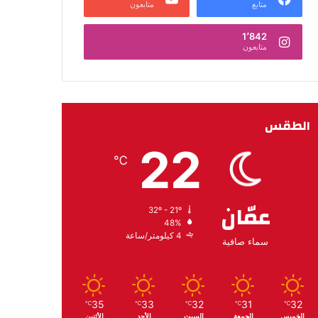
متابع
متابعون
1٬842
متابعون
الطقس
22
℃
عمّان
32º - 21º
48%
4 كيلومتر/ساعة
سماء صافية
35
33
32
31
32
℃
℃
℃
℃
℃
الخميس
الجمعة
السبت
الأحد
الأثنين