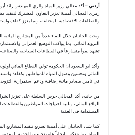
أردني
– أكد معالي وزير المياه والري المهندس رائد أ
رمزي المجالي أهمية تعزيز التعاون المشترك لتنفيذ مش
والقطاعات الاقتصادية المختلفة، وبما يعزز كفاءة واست
وبحث الجانبان خلال اللقاء عدداً من المشاريع المائية 
التزويد المائي، بما يواكب التوسع العمراني والاستثما
تشهد نمواً متسارعاً في القطاعات السياحية والصناعية 
وأكد ابو السعود أن الحكومة تولي القطاع المائي أولوي
المائي وتحسين وصول المياه للمواطنين بكفاءة واستدا
في تأمين مصادر مائية إضافية ودعم استمرارية التزويد
من جانبه، أكد المجالي حرص السلطة على تعزيز الشراك
الواقع المائي، وتلبية احتياجات المواطنين والقطاعات الا
المستدامة في العقبة.
كما شدد الجانبان على أهمية تسريع تنفيذ المشاريع الم
المياه، بما ينعكس إيجاباً على تحسين الخدمة المقدمة ل