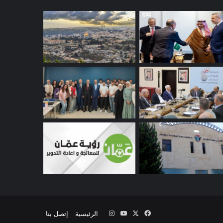
‫X
فيسبوك
‫YouTube
انستقرام
الرئيسية
إتصل بنا