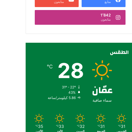
متابع
متابعون
1٬842
متابعون
الطقس
28
℃
عمّان
31º - 22º
43%
5.86 كيلومتر/ساعة
سماء صافية
35
33
32
31
31
℃
℃
℃
℃
℃
الخميس
الجمعة
السبت
الأحد
الأثنين