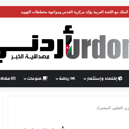
رات دينار في 7 أشهر
إقتصاد وإستثمار
رياضة
منوعات
مقالا
زيز التعاون المشترك