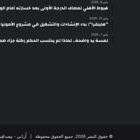
مايو 8, 2026
هبوط الأهلي لمصاف الدرجة الأولى بعد خسارته أمام ال
مايو 10, 2026
“هاينفرا”: بدء الإنشاءات والتشغيل في مشروع الأمونيا وال
مايو 7, 2026
لمسة يد واضحة.. لماذا لم يحتسب الحكم ركلة جزاء ضد
© حقوق النشر 2026، جميع الحقوق محفوظة | أُردُني - مِصداقِيةُ الخَبَر