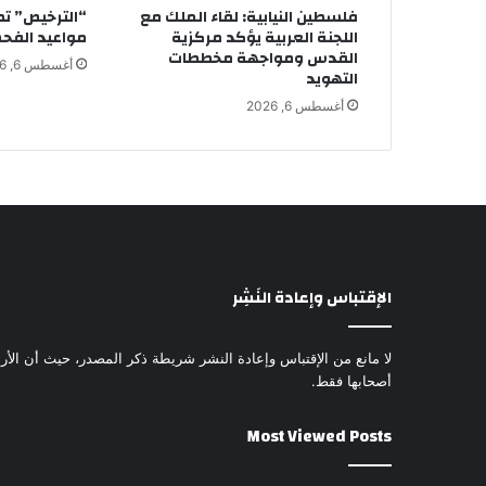
فلسطين النيابية: لقاء الملك مع
“الترخيص” ت
اللجنة العربية يؤكد مركزية
مواعيد الفحص
القدس ومواجهة مخططات
أغسطس 6, 2026
التهويد
أغسطس 6, 2026
الإقتباس وإعادة النَشِر
لا مانع من الإقتباس وإعادة النشر شريطة ذكر المصدر، حيث أن الأرا
أصحابها فقط.
Most Viewed Posts