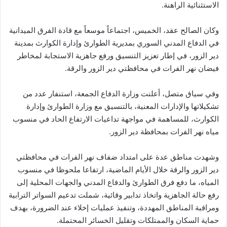
‌‏الاستثنائية الراهنة.‏
وكان الصالح عقد، الخميس، اجتماعاً موسعاً مع قادة ‏الفرق ‏الميدانية
في الدفاع المدني السوري بمديرية الطوارئ وإدارة ‏الكوارث ‏بمدينة
دير الزور، في إطار تعزيز التنسيق ورفع جاهزية ‏الاستجابة ‏لمخاطر
فيضان نهر الفرات في محافظتي دير الزور ‏والرقة.‏
وفي سياق متصل، أعلنت وزارة الدفاع الجمعة، استنفار عدد ‏من
‏تشكيلاتها والإدارات المعنية، بالتنسيق مع وزارة الطوارئ ‏وإدارة
‏الكوارث، للمساهمة في مواجهة تداعيات الارتفاع الحاد في ‏منسوب
مياه ‏نهر الفرات بمحافظة دير الزور.‏
وشهدت مناطق عدة على امتداد ضفاف نهر الفرات في محافظتي
‏دير ‏الزور والرقة خلال الأيام الماضية، ارتفاعا ملحوظا في ‏منسوب
المياه، ‏ما دفع فرق الطوارئ والدفاع المدني والجهات ‏المحلية إلى
رفع حالة ‏الجاهزية واتخاذ تدابير وقائية، شملت تدعيم ‏السواتر الترابية
ومراقبة ‏المناطق المهددة، وتنفيذ عمليات إخلاء عند ‏الضرورة، بهدف
حماية ‏السكان والممتلكات وتقليل الخسائر ‏المحتملة.‏