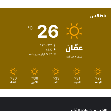
الطقس
26
℃
عمّان
29º - 22º
48%
5.37 كيلومتر/ساعة
سماء صافية
36
36
33
31
29
℃
℃
℃
℃
℃
الجمعة
السبت
الأحد
الأثنين
الثلاثاء
الإقتباس وإعادة النَشِر