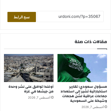
نسخ الرابط
مقالات ذات صلة
مسؤول سعودي: تقارير
أوغندا توافق على نشر وحدة
استخباراتية تشير إلى استعداد
من جيشها في غزة
جماعات عراقية لشن هجمات
أغسطس 7, 2026
وشيكة على السعودية
أغسطس 7, 2026