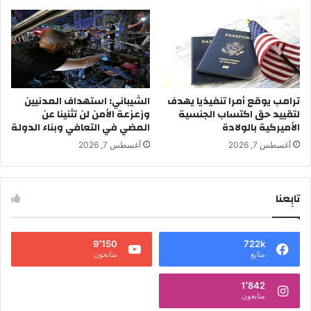
ترامب يوقع أمرا تنفيذيا يهدف
الشيباني: استهداف المدنيين
لتقييد حق اكتساب الجنسية
وزعزعة الأمن لن تثنينا عن
الأميركية بالولادة
المضي في التعافي وبناء الدولة
أغسطس 7, 2026
أغسطس 7, 2026
تابِعنا
9٬150
722k
متابع
متابعون
1٬842
متابعون