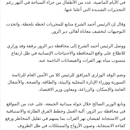
في الأيام ‏الماضية، عدد من الأطفال من جراء السباحة في النهر رغم
التحذيرات ‏الشديدة التي أعلنا عنها.‏
وقال إن الرئيس أحمد الشرع متابع للمجريات لحظة ‌‏بلحظة، واتخذت
التوجيهات لتخفيف معاناة أهالي دير الزور.
ووصل الرئيس أحمد الشرع إلى محافظة دير الزور برفقة وفد وزاري
للاطلاع على واقع المحافظة والاحتياجات الإنسانية في ظل ارتفاع
منسوب مياه نهر الفرات والفيضانات الناجمة عنه.
وضم الوفد الوزاري المرافق للرئيس كلا من الأمين العام للرئاسة
السورية ووزراء الإدارة المحلية والبيئة، والطاقة، والصحة، والأشغال
العامة والإسكان، والزراعة، ومعاون وزير الاقتصاد.
وتابع الوزير الصالح ‏خلال جولة ميدانية الجمعة، على عدد ‏من المواقع
في محافظة دير ‏الزور، آلية ‏العمل وخطط الفرق ‏الطارئة والاستباقية
في الاستجابة ‌‏لفيضان نهر ‏الفرات بما يسهم في ‏تقليل المخاطر ورفع
كفاءة ‌‏الاستجابة، وصون ‏الأرواح والممتلكات ‏في ظل الظروف