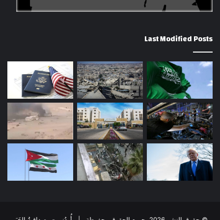
Last Modified Posts
© حقوق النشر 2026، جميع الحقوق محفوظة | أُردُني - مِصداقِيةُ الخَبَر