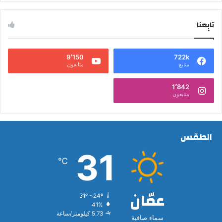
تابِعنا
9٬150
722k
متابع
متابعون
1٬842
متابعون
الطقس
31
℃
عمّان
31º - 24º
41%
5.73 كيلومتر/ساعة
سماء صافية