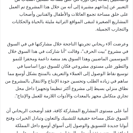
التعبير عن إبداعهم مشيرة إلى أنه من خلال هذا المشروع تم العمل
على خلق مساحة تجمع العائلات والأطفال والفنانين وأصحاب
المشاريع الصغيرة لتبقى المواقع التراثية مليئة بالحياة والحكايات
والتجارب الجميلة.
وعرضت آلاء ريحاني تجربتها الناجحة خلال مشاركتها في في السوق
في مشروع “بيت الحرف”، وقالت “أنا شاركت في هذا السوق خلال
الموسمين الماضيين وهذا السوق يعد منصة داعمة ومحفزا للنمو
والتطور على مستوى مشروعي فكان للسوق دورا اساسيا في
توسيع نقاط الوصول إلى العملاء والتعريف بالمنتج بشكل أوسع مما
ساهم في زياده الطلب وتحسين جودة الإنتاج والانتقال بالمشروع من
نطاق منزلي بسيط إلى مشروع أكثر تنظيما وتجهيزا داخل محل
تجاري متكامل مجهز بالمعدات والأدوات اللازمة للعمل والإنتاج”.
أما على مستوى المشاريع المشاركة كافة، فقد أوضحت الريحاني أن
السوق شكل مساحة حقيقية للتشبيك والتعاون وتبادل الخبرات وفتح
أبوابا جديدة للتسويق والوصول إلى أسواق أوسع داخل المملكة
إضافة إلى تعزيز ثقة أصحاب المشاريع بمنتجاتهم وتطويرها بما