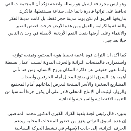
وهو ليس مجرد فعالية بل هو رسالة واضحة تؤكد أن المجتمعات التي
تحافظ على تراثها قادرة دائما على صناعة مستقبلها، فالكرك
بتاريخها العريق لم تكن يوما مدينة حجر فقط، بل كانت مدينة الفكر
والثقافة والكرامة والعمل ومن هذه الأرض خرجت قصص الصبر
والانتماء وعلى أرضها بقيت القيم الأردنية الأصيلة في وجدان الناس
جيلا بعد جيل.
كما أكد، أن التراث قوة ناعمة تحفظ هوية المجتمع وتمنحه توازنه
واستمراره، فالمنتجات التراثية والحرف اليدوية ليست أعمال بسيطة
وأنما تعبير حقيقي عن ذاكرة المكان وروح الإنسان، ومن هنا تأتي
أهمية هذا السوق الذي يفتح المجال أمام الحرفيين وأصحاب
المشاريع الصغيرة والأسر المنتجة ليعرض إبداعاتهم أمام المجتمع
والزوار، ليثبت أن الإنتاج المحلي قادر على أن يكون جزءا أساسيا من
التنمية الاقتصادية والسياحية والثقافية.
بدوره، قال رئيس لجنة بلدية الكرك الكبرى الدكتور محمد المناصير،
إن هذه السوق التراثي يعزز من حضور المنتجات المحلية ويدعم
الحرف التراثية، إلى جانب الإسهام في تنشيط الحركة السياحية