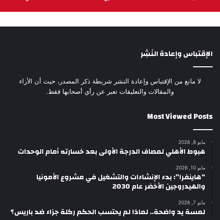
الإقتباس وإعادة النَشِر
لا مانع من الإقتباس وإعادة النشر شريطة ذكر المصدر، حيث أن الأراء
والمقالات والتعليقات تعبر عن رأي أصحابها فقط.
Most Viewed Posts
مايو 8, 2026
هبوط الأهلي لمصاف الدرجة الأولى بعد خسارته أمام الوحدات
مايو 10, 2026
“هاينفرا”: بدء الإنشاءات والتشغيل في مشروع الأمونيا
والهيدروجين الأخضر عام 2030
مايو 7, 2026
لمسة يد واضحة.. لماذا لم يحتسب الحكم ركلة جزاء ضد باريس؟