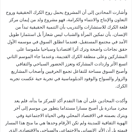
وأشارت المحادين إلى أن المشروع يحمل روح الكرك الحقيقية وروح
التعاون والإنتاج والانتماء والكرامة، فهو مشروع ولد من إيمان مركز
قلعة الكرك للاستشارات والتدريب بأن التنمية الحقيقية تبدأ من
الإنسان، بأن تمكين المرأة والشباب ليس شعاراً بل استثمارا طويل
الأمد في مجتمع المستقبل، فعندما انطلق السوق في موسمه الأول
حقق نجاحات واضحة وترك أثرا اقتصاديا وسياحيا ملموسا على
المشاركين وعلى منطقة الكرك القديمة، وعندما جاء الموسم الثاني
اتسع الأثر وازدادت المشاركة وتعزز الحضور السياحي والثقافي
وأصبح السوق مساحة للتفاعل تجمع الحرفيين وأصحاب المشاريع
والزوار والسواح والوفود الدبلوماسية في تجربة حية عكست تجربه
الكرك.
وأكدت المحادين على أن هذا التقدم أكد للمركز ما بدأه، فلم يعد
مجرد مبادرة بل أصبح مسارا مستداما يتطور من موسم إلى آخر
ويترك بصمته في الاقتصاد المحلي وفي الحياة الاجتماعية وفي
الهوية الثقافية للمدينة ولم تكن الأرقام وحدها هي ما منح هذا المسار
قيمته بل أن الأثر الإنساني والاجتماعي والسياحي والاقتصادي الذي