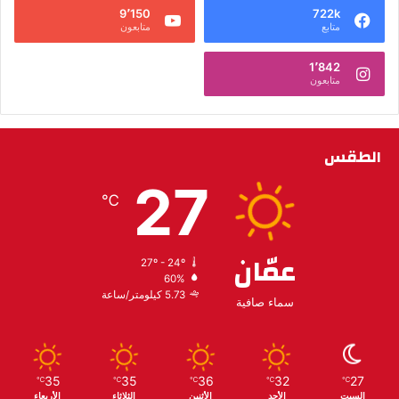
9٬150
722k
متابع
متابعون
1٬842
متابعون
الطقس
27
℃
عمّان
27º - 24º
60%
5.73 كيلومتر/ساعة
سماء صافية
35
35
36
32
27
℃
℃
℃
℃
℃
السبت
الأحد
الأثنين
الثلاثاء
الأربعاء