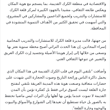
والاقتصادية في منطقة الكرك القديمة، بما ينسجم مع هوية المكان
ويعكس طابعه الثقافي، مشيدا بالجهود الكبيرة لمركز قلعة الكرك
للاستشارات والتدريب ولجميع الداعمين والمشاركين في المشروع،
والتي أسهمت في تحقيق الكثير من الأهداف التنموية المنشودة في
المحافظة.
من جهتها، قالت مديرة قلعة الكرك للاستشارات والتدريب المحامية
إسراء المحادين، إن هذا الحدث التراثي أصبح محطة سنوية نعتز بها
ونسعى من خلالها إلى إبراز هويتنا الأصيلة وتجسيد إرث الكرك العريق
والتعبير عن تنوعها الثقافي الغني.
وأضافت “نلتقي اليوم في قلب الكرك القديمة في هذا المكان الذي
يحمل ذاكرة الناس ورائحة التاريخ وصوت الحجارة التي شهدت على
حضارات متعاقبة وصنعت هوية هذه المدينة العريقة نلتقي لنفتتح
جارة القلعة ليست كسوق تراثي فقط بل كفكرة تؤمن بأن المدن
القديمة لا تموت عندما يؤمن بها أهلها وأن التراث ليس ماضيا نحتفظ
به بالصور بل حياة نستطيع أن نعيدها إلى الشوارع والأسواق والبيوت
والوجوه وجارة القلعة”.