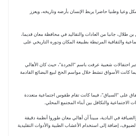
شكل وعيا وطنيا حاضرا يربط الإنسان بأرضه وتاريخه، ويعزز
 بن طلال، جانبا من العادات والتقاليد في محافظة معان قديما،
اعية والثقافية المرتبطة بطبيعة المكان ودوره التاريخي على
بر احتفالات شعبية عرفت باسم “الجردة”، حيث كان الأهالي
ما كانت الأسواق تنشط خلال مواسم الحج لبيع البضائع القادمة
تفاق على “السياق”، فيما كانت تقام طقوس اجتماعية متعددة
ت الاجتماعية والتكافل بين أبناء المجتمع المحلي.
لضيافة في البادية، مبيناً أن أهالي معان طوروا أنظمة دقيقة
الضيوف، إضافة إلى استخدام الأعشاب الطبية والأدوات التقليدية