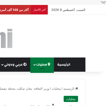
"\n"
السبت, أغسطس 8 2026
آخر الأخبار
أكثر من 148 ألف أسرة استفادت من المساعدات العينية والنقدية خلال النصف الأول من العام
الرئيسية
محليات
عربي ودولي
الرئيسية
/
محليات
/
وزير الثقافة: معان شكلت محطة مفصلية
محليات