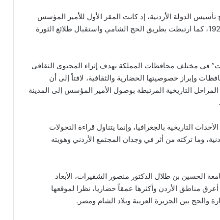
سيس الدولة الأردنية، إذ كانت المقر الأول للأمير المؤسس
عبدالله الأول بن الحسين عند وصوله إلى الأردن عام 1920، كما ارتبطت بطريق الحج الشامي واستقبال طلائع الثورة
ارات” في مختلف محافظات المملكة بهدف إثراء المحتوى الثقافي
فظات وإبراز خصوصيتها الحضارية والثقافية، لافتاً إلى أن
 المراحل التاريخية المرتبطة بوصول الأمير المؤسس إلى المدينة
حداث التاريخية بالجغرافيا، وإنما يتناول قراءة التحولات
ردنية، وما تركته من أثر في وجدان المجتمع الأردني وهويته
امعة الحسين بن طلال الدكتور منصور الشقيرات، الأبعاد
 أعرق مناطق الأردن وأكثرها عمقاً حضاريا، نظرا لموقعها
 والحج بين الجزيرة العربية وبلاد الشام ومصر.