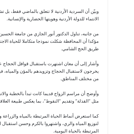
وبيّن أن السردية الأردنية لا تتعلق بالماضي فقط، بل ت
الانتماء للدولة الأردنية وهويتها الحضارية والإنسانية.
من جانبه، تناول الدكتور أنور الجازي من جامعة الحسين
مؤكدا أن المحافظة شكلت نموذجا متكاملا للحياة الاجتم
طريق الحج الشامي.
وأشار إلى أن معان اشتهرت باستقبال قوافل الحجاج ع
يخرجون لاستقبال الحجاج وتزويدهم بالمؤن والمياه، في
من مختلف المناطق.
وأوضح أن مراسم الزواج قديما كانت تبدأ بالخطبة والا
مثل “القذلة” وتقديم “النقوط”، بما يعكس طبيعة العلاقا
كما استعرض أنماط الحياة المرتبطة بالمياه والزراعة وا
لتوزيع المياه والري، واشتهروا بالكرم وحسن استقبال 
المرتبطة بالحياة اليومية.