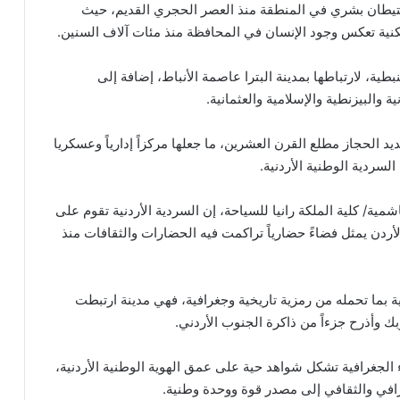
ستيطان بشري في المنطقة منذ العصر الحجري القديم، حيث
ية تعكس وجود الإنسان في المحافظة منذ مئات آلاف السنين.
طية، لارتباطها بمدينة البترا عاصمة الأنباط، إضافة إلى
 والبيزنطية والإسلامية والعثمانية.
الحجاز مطلع القرن العشرين، ما جعلها مركزاً إدارياً وعسكريا
سردية الوطنية الأردنية.
ية/ كلية الملكة رانيا للسياحة، إن السردية الأردنية تقوم على
لأردن يمثل فضاءً حضارياً تراكمت فيه الحضارات والثقافات منذ
 بما تحمله من رمزية تاريخية وجغرافية، فهي مدينة ارتبطت
بك وأذرح جزءاً من ذاكرة الجنوب الأردني.
 الجغرافية تشكل شواهد حية على عمق الهوية الوطنية الأردنية،
غرافي والثقافي إلى مصدر قوة ووحدة وطنية.