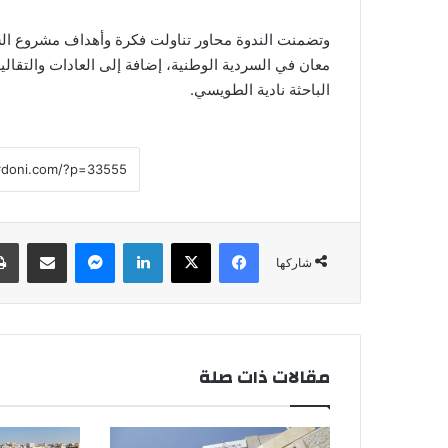
وتضمنت الندوة محاور تناولت فكرة وأهداف مشروع السردي
معان في السردية الوطنية، إضافة إلى العادات والتقالي
الباحثة نادية الطويسي.
فيسبوك
‫X
لينكدإن
ماسنجر
مشاركة عبر البريد
شاركها
مقالات ذات صلة