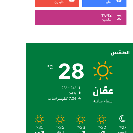
متابع
متابعون
1٬842
متابعون
الطقس
28
℃
عمّان
28º - 24º
54%
7.34 كيلومتر/ساعة
سماء صافية
35
35
36
32
27
℃
℃
℃
℃
℃
السبت
الأحد
الأثنين
الثلاثاء
الأربعاء