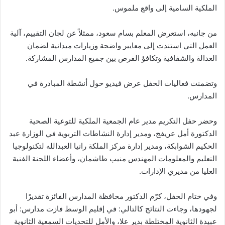
الملكية السامية إلى واقع ملموس.
من جانبه، استعرض المعلم بسام سعود، ممثلاً عن لجان التقييم، آلية
العمل التي استندت إلى معايير واضحة وزيارات ميدانية لضمان
العدالة والشفافية وتكافؤ الفرص بين جميع المدارس المشاركة.
وتضمنت فعاليات الحفل عرض فيديو حول أنشطة المبادرة في
المدارس.
وحضر حفل التكريم مدير عام الجمعية الملكية للتوعية الصحية
الدكتورة أمل عريفج، ومدير إدارة النشاطات التربوية في الوزارة عبد
الحكيم الشوابكة، ومدير إدارة مركز الملكة رانيا العبدالله لتكنولوجيا
التعليم والمعلومات المهندس منيب طاشمان، وأعضاء اللجنة الفنية
العليا من مديري الإدارات.
وفي ختام الحفل، كرّم الدكتور محافظة المدارس الفائزة تقديرًا
لجهودها، وجاءت النتائج كالتالي: في إقليم الوسط فازت مدارس: أبو
عبيدة الثانوية المختلطة بدير علا، والأمل للتحديات السمعية الثانوية