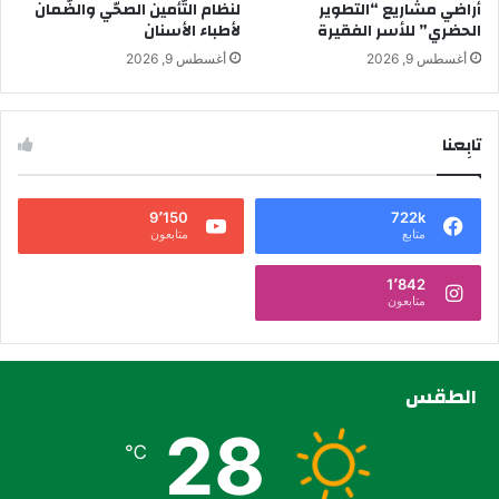
أراضي مشاريع “التطوير
لنظام التّأمين الصحّي والضّمان
الحضري” للأسر الفقيرة
لأطباء الأسنان
أغسطس 9, 2026
أغسطس 9, 2026
تابِعنا
9٬150
722k
متابع
متابعون
1٬842
متابعون
الطقس
28
℃