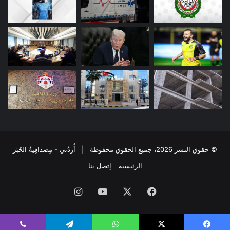
© حقوق النشر 2026، جميع الحقوق محفوظة | أُردُني - مِصداقِيةُ الخَبَر
الرئيسية
إتصل بنا
فيسبوك
‫X
‫YouTube
انستقرام