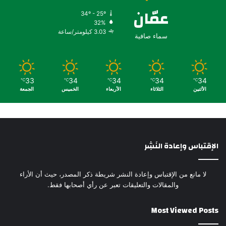
عمّان
34º - 25º
32%
3.03 كيلومتر/ساعة
سماء صافية
33
34
34
34
34
℃
℃
℃
℃
℃
الأثنين
الثلاثاء
الأربعاء
الخميس
الجمعة
الإقتباس وإعادة النَشِر
لا مانع من الإقتباس وإعادة النشر شريطة ذكر المصدر، حيث أن الأراء
والمقالات والتعليقات تعبر عن رأي أصحابها فقط.
Most Viewed Posts