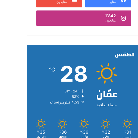
متابع
متابعون
1٬842
متابعون
الطقس
28
℃
عمّان
31º - 24º
53%
4.53 كيلومتر/ساعة
سماء صافية
35
36
36
32
31
℃
℃
℃
℃
℃
السبت
الأحد
الأثنين
الثلاثاء
الأربعاء