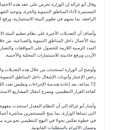
وقال أبو غزالة إن الوزارة تحرص على عقد هذه الاجتماع
المستمرة لأداء المناطق التنموية والحرة، وتوحيد الجه
الراجعة، بما يسهم في تطوير البيئة الاستثمارية، ورفع
وأضاف أن التعديلات الأخيرة على نظام تنظيم البيئة ا
بيئة الأعمال داخل المناطق التنموية والصناعية، من خ
المدد الزمنية اللازمة للحصول على الموافقات والتصاريح،
الأردن ويرفع جاذبيته للاستثمارات المحلية والأجنبية.
وأوضح أن الوزارة استحدثت من خلال هذه التعديلات ول
رخص الإعمار وأذونات الإشغال داخل المناطق التنموية و
72 ساعة، بعد إعادة هندسة الإجراءات وتقليص تعدد ال
كفاءة القرار التنظيمي، ويسرع انتقال المشاريع الاستثم
وأشار أبو غزالة إلى أن النظام المعدل استحدث مفهوم 
التي تتبناها الوزارة، بما يتيح للمستثمرين مباشرة أعماله
في خطوة تعكس تحولا في النهج التنظيمي نحو مزيد من ا
وضمان الالتزام بالمتطلبات القانونية.