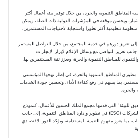
ية المناطق التنموية والحرة، من خلال توفير بيئة أعمال أكثر
ستثمار، ويحسن موقعه في المؤشرات الدولية ذات الصلة، ويمكن
منظومة تنظيمية أكثر تطورا واستجابة لاحتياجات المستثمرين.
 إلى تعزيز دورهم في خدمة المجتمع، من خلال التواصل المستمر
انب تعزيز التواصل مع وسائل الإعلام لإبراز الإنجازات
لتنموي للمناطق التنموية والحرة، ويعزز ثقة المستثمرين بها.
داء مطوري المناطق التنموية والحرة، في إطار نهجها المؤسسي
المستمر، بما يسهم في رفع كفاءة الأداء، وتحسين جودة الخدمات
 والحرة.
يق للبيئة” التي قدمها مجمع الملك الحسين للأعمال، كنموذج
رائد لدمج مبادئ الحوكمة البيئية والاجتماعية وحوكمة الشركات (ESG) في تطوير وإدارة المناطق التنموية، إلى جانب
، بما يعزز مفهوم التنمية المستدامة، ويؤكد الدور الاقتصادي
ة.