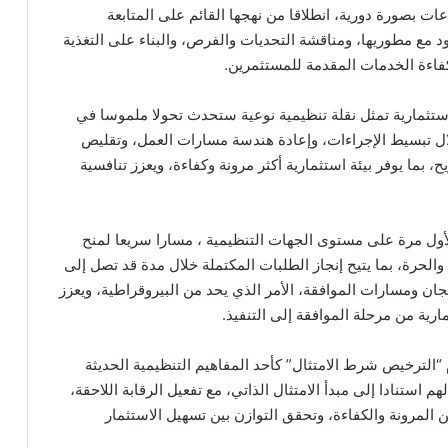
ات بصورة دورية، انطلاقا من نهجها القائم على المتابعة
ود مع مطوريها، ومناقشة التحديات والفرص، والبناء على التغذية
 كفاءة الخدمات المقدمة للمستثمرين.
لاستثمارية تمثل نقلة تنظيمية نوعية ستحدث تحولا ملموسا في
لال تبسيط الإجراءات، وإعادة هندسة مسارات العمل، وتقليص
 بما يوفر بيئة استثمارية أكثر مرونة وكفاءة، ويعزز تنافسية
أول مرة على مستوى الجهات التنظيمية ، مسارا سريعا لمنح
الحرة، بما يتيح إنجاز الطلبات المكتملة خلال مدة قد تصل إلى
لجان ومسارات الموافقة، الأمر الذي يحد من البيروقراطية، ويعزز
ارية من مرحلة الموافقة إلى التنفيذ.
“الترخيص شرط الامتثال” كأحد المفاهيم التنظيمية الحديثة
م استنادا إلى مبدأ الامتثال الذاتي، مع تفعيل الرقابة اللاحقة،
لمرونة والكفاءة، وتحقق التوازن بين تسهيل الاستثمار