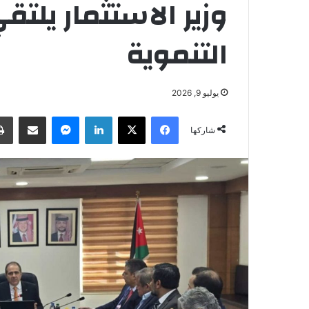
وزير الاستثمار يل
التنموية
يوليو 9, 2026
فيسبوك
‫X
لينكدإن
ماسنجر
مشاركة عبر البريد
شاركها