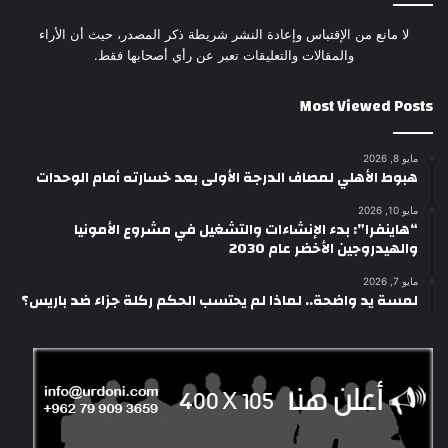
لا مانع من الإقتباس وإعادة النشر شريطة ذكر المصدر، حيث أن الأراء
والمقالات والتعليقات تعبر عن رأي أصحابها فقط.
Most Viewed Posts
مايو 8, 2026
هبوط الأهلي لمصاف الدرجة الأولى بعد خسارته أمام الوحدات
مايو 10, 2026
“هاينفرا”: بدء الإنشاءات والتشغيل في مشروع الأمونيا
والهيدروجين الأخضر عام 2030
مايو 7, 2026
لمسة يد واضحة.. لماذا لم يحتسب الحكم ركلة جزاء ضد باريس؟