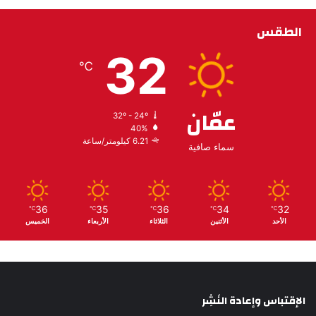
الطقس
32
℃
عمّان
32º - 24º
40%
6.21 كيلومتر/ساعة
سماء صافية
36
35
36
34
32
℃
℃
℃
℃
℃
الأحد
الأثنين
الثلاثاء
الأربعاء
الخميس
الإقتباس وإعادة النَشِر