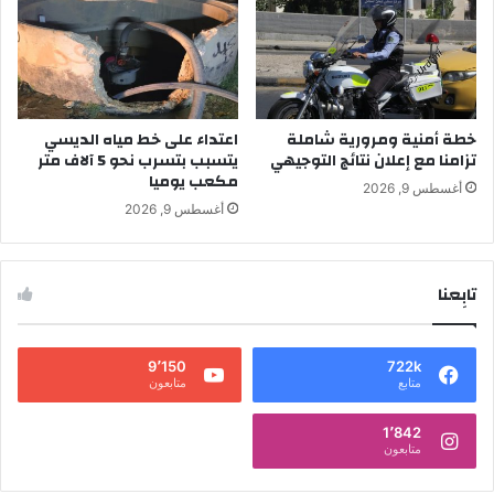
خطة أمنية ومرورية شاملة
اعتداء على خط مياه الديسي
تزامنا مع إعلان نتائج التوجيهي
يتسبب بتسرب نحو 5 آلاف متر
مكعب يوميا
أغسطس 9, 2026
أغسطس 9, 2026
تابِعنا
9٬150
722k
متابع
متابعون
1٬842
متابعون