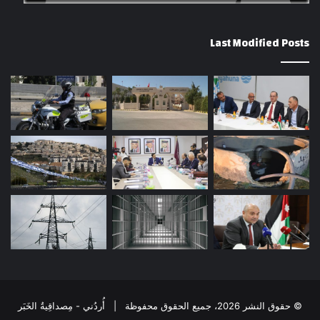
Last Modified Posts
© حقوق النشر 2026، جميع الحقوق محفوظة | أُردُني - مِصداقِيةُ الخَبَر