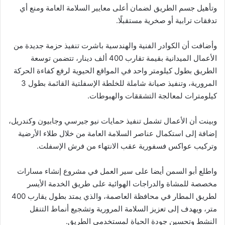
وتأهيل جسم الطريق لضمان أعلى معايير السلامة العامة ومنع أي
تدفقات ترابية أو صخرية مستقبلًا.
وأضافت أن الكوادر الفنية والهندسية باشرت تنفيذ حزمة جديدة من
الأعمال الميدانية بقيمة تقارب 400 ألف دينار، تتضمن توسعة
الطريق بطول كيلومتر واحد في المواقع الحيوية لرفع كفاءة الحركة
المرورية، وتنفيذ صيانة شاملة للخلطة الإسفلتية القائمة بطول 3
كيلومترات لمعالجة التشققات والهبوطات.
وبينت أن الأعمال تشمل تنفيذ حمايات نيو جيرسي وجابيون وكندريل،
إضافة إلى استكمال عناصر السلامة العامة من خلال طلاء الأرضية
وتركيب عواكس فسفورية عقب الانتهاء من فرش الإسفلت.
واطلع أبو السمن أيضا على سير العمل في مشروع إنشاء مسارات
مخصصة للمشاة والدراجات الهوائية على طريق الخدمة الأيسر
لطريق المطار في محافظة العاصمة، والذي يمتد بطول يقارب 400
متر، ويهدف إلى تعزيز السلامة المرورية وتشجيع أنماط التنقل
النشط وتحسين جودة الحياة لمستخدمي الطريق.