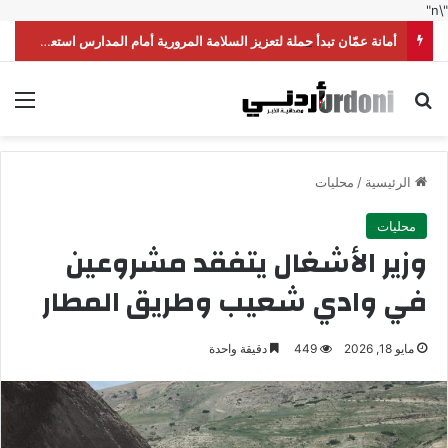
"\n"
أمانة عمّان تبدأ حملة لتعزيز السلامة المرورية أمام المدارس استعداداً للموسم الدراسي
بحث عن
الق
الرئيسية
/
محليات
محليات
وزير الأشغال يتفقد مشروعين
في وادي شعيب وطريق المطار
مايو 18, 2026
449
دقيقة واحدة