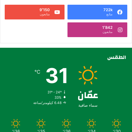
9٬150
722k
متابع
متابعون
1٬842
متابعون
الطقس
31
℃
عمّان
31º - 24º
33%
6.48 كيلومتر/ساعة
سماء صافية
36
35
36
34
30
℃
℃
℃
℃
℃