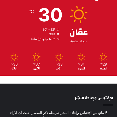
30
℃
عمّان
30º - 22º
39%
5.95 كيلومتر/ساعة
سماء صافية
36
37
33
31
29
℃
℃
℃
℃
℃
الجمعة
السبت
الأحد
الأثنين
الثلاثاء
الإقتباس وإعادة النَشِر
لا مانع من الإقتباس وإعادة النشر شريطة ذكر المصدر، حيث أن الأراء