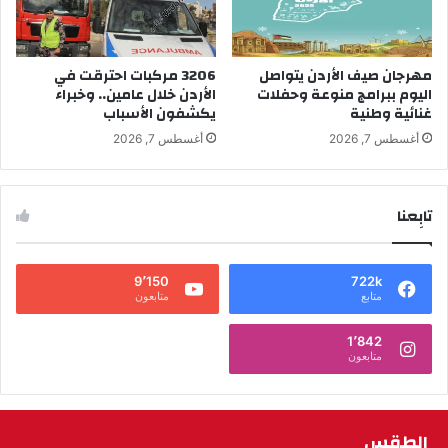
مهرجان صيف الأردن يتواصل
3206 مركبات احترقت في
اليوم ببرامج منوعة وحفلات
الأردن خلال عامين.. وخبراء
غنائية وطنية
يكشفون الأسباب
أغسطس 7, 2026
أغسطس 7, 2026
تابِعنا
9٬150
722k
متابع
متابعون
1٬842
متابعون
الطقس