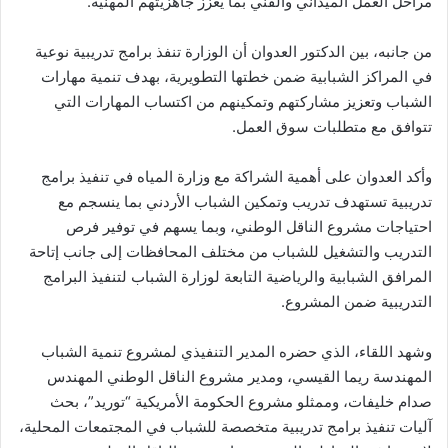
مراحل العمل الميداني والفني بما يعزز جاهزيتهم المهنية.
من جانبه، بين الدكتور العدوان أن الوزارة تنفذ برامج تدريبية نوعية
في المراكز الشبابية ضمن خطتها التطويرية، بهدف تنمية مهارات
الشباب وتعزيز مشاركتهم وتمكينهم من اكتساب المهارات التي
تتوافق مع متطلبات سوق العمل.
وأكد العدوان على أهمية الشراكة مع وزارة المياه في تنفيذ برامج
تدريبية تستهدف تدريب وتمكين الشباب الأردني بما ينسجم مع
احتياجات مشروع الناقل الوطني، وبما يسهم في توفير فرص
التدريب والتشغيل للشباب من مختلف المحافظات إلى جانب إتاحة
المرافق الشبابية والرياضية التابعة لوزارة الشباب لتنفيذ البرامج
التدريبية ضمن المشروع.
وشهد اللقاء، الذي حضره المدير التنفيذي لمشروع تنمية الشباب
المهندسة ريما القيسي، ومدير مشروع الناقل الوطني المهندس
صدام خليفات، وممثلو مشروع الحكومة الأمريكية “توريد”، بحث
آليات تنفيذ برامج تدريبية متخصصة للشباب في المجتمعات المحلية،