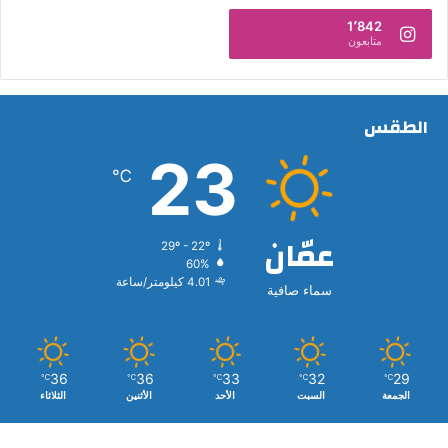
1٬842
متابعون
الطقس
23
℃
عمّان
29º - 22º
60%
4.01 كيلومتر/ساعة
سماء صافية
36
36
33
32
29
℃
℃
℃
℃
℃
الجمعة
السبت
الأحد
الأثنين
الثلاثاء