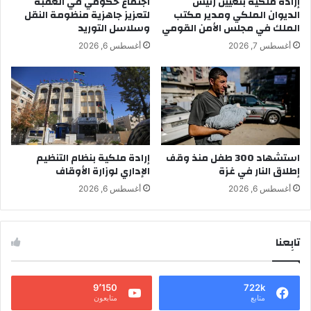
إرادة ملكية بتعيين رئيس
اجتماع حكومي في العقبة
الديوان الملكي ومدير مكتب
لتعزيز جاهزية منظومة النقل
الملك في مجلس الأمن القومي
وسلاسل التوريد
أغسطس 7, 2026
أغسطس 6, 2026
استشهاد 300 طفل منذ وقف
إرادة ملكية بنظام التنظيم
إطلاق النار في غزة
الإداري لوزارة الأوقاف
أغسطس 6, 2026
أغسطس 6, 2026
تابِعنا
9٬150
722k
متابع
متابعون