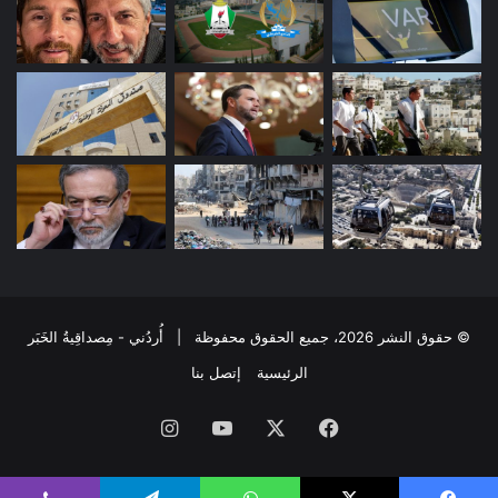
© حقوق النشر 2026، جميع الحقوق محفوظة | أُردُني - مِصداقِيةُ الخَبَر
الرئيسية
إتصل بنا
فيسبوك
‫X
‫YouTube
انستقرام