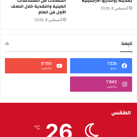
بمدينة روساريو الأرجنتينية
استفادت من المساعدات
العينية والنقدية خلال النصف
أغسطس 8, 2026
الأول من العام
أغسطس 8, 2026
تابِعنا
9٬150
722k
متابع
متابعون
1٬842
متابعون
الطقس
26
℃