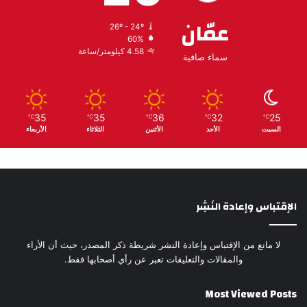
عمّان
26º - 24º
60%
4.58 كيلومتر/ساعة
سماء صافية
35
35
36
32
25
℃
℃
℃
℃
℃
السبت
الأحد
الأثنين
الثلاثاء
الأربعاء
الإقتباس وإعادة النَشِر
لا مانع من الإقتباس وإعادة النشر شريطة ذكر المصدر، حيث أن الأراء
والمقالات والتعليقات تعبر عن رأي أصحابها فقط.
Most Viewed Posts