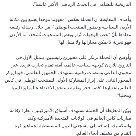
التاريخية للنشامى في الحدث الرياضي الأكبر عالميا”.
وأضاف المعايطة أن الحملة تعكس “مفهوما موحدا يجمع بين مكانة
الأردن السياحية وحضور المنتخب الوطني”، من خلال رسالة رئيسة
مفادها بأنّ “بعض الوجهات تُزار وبعض المنتخبات تُشجع، أما الأردن
فهو تجربة لا يمكن مجاراتها ولا مثيل لها”.
وأوضح أن الحملة ترتكز على محورين رئيسيين، يتمثل الأول في
الترويج للأردن كوجهة سياحية عالمية آمنة تقدم تجارب فريدة عبر
محتوى إبداعي ومنصات رقمية تستهدف الجمهور العالمي، فيما يركز
المحور الثاني على إبراز المشاركة الأولى للمنتخب الوطني في كأس
العالم باعتبارها “قصة فخر وطنية تستحق الاحتفاء عالميا وإقليميا
ومحليا”.
وبيّن المعايطة أن الحملة تستهدف أسواق الأميركيتين، نظرا لإقامة
مباريات كأس العالم في الولايات المتحدة الأميركية وكندا
والمكسيك، إضافة إلى مشجعي الدول المستقطبة لجماهير كرة
القدم من مختلف أنحاء العالم.