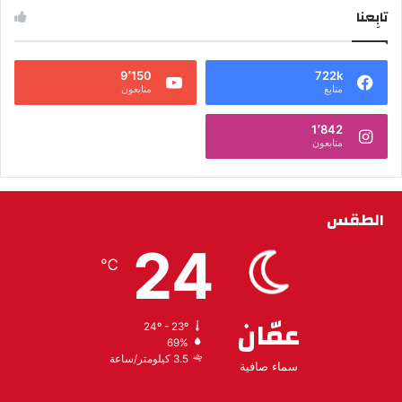
تابِعنا
9٬150
722k
متابع
متابعون
1٬842
متابعون
الطقس
24
℃
عمّان
24º - 23º
69%
3.5 كيلومتر/ساعة
سماء صافية