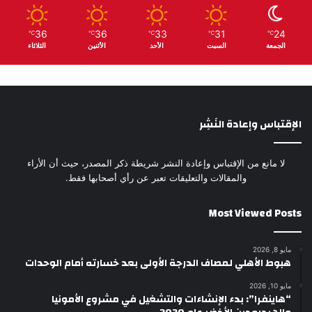
36
36
33
31
24
℃
℃
℃
℃
℃
الجمعة
السبت
الأحد
الأثنين
الثلاثاء
الإقتباس وإعادة النَشِر
لا مانع من الإقتباس وإعادة النشر شريطة ذكر المصدر، حيث أن الأراء
والمقالات والتعليقات تعبر عن رأي أصحابها فقط.
Most Viewed Posts
مايو 8, 2026
هبوط الأهلي لمصاف الدرجة الأولى بعد خسارته أمام الوحدات
مايو 10, 2026
“هاينفرا”: بدء الإنشاءات والتشغيل في مشروع الأمونيا