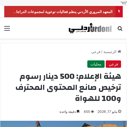
"\n"
المعهد المروري الأردني ينظم فعاليات توعوية لمجموعات الدراجات النارية
بحث عن
الق
الرئيسية
/
فرعي
فرعي
محليات
هيئة الإعلام: 500 دينار رسوم
ترخيص صانع المحتوى المحترف
و100 للهواة
مايو 17, 2026
455
دقيقة واحدة