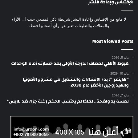
الإقتباس وإعادة النَشِر
لا مانع من الإقتباس وإعادة النشر شريطة ذكر المصدر، حيث أن الأراء
والمقالات والتعليقات تعبر عن رأي أصحابها فقط.
Most Viewed Posts
مايو 8, 2026
هبوط الأهلي لمصاف الدرجة الأولى بعد خسارته أمام الوحدات
مايو 10, 2026
“هاينفرا”: بدء الإنشاءات والتشغيل في مشروع الأمونيا
والهيدروجين الأخضر عام 2030
مايو 7, 2026
لمسة يد واضحة.. لماذا لم يحتسب الحكم ركلة جزاء ضد باريس؟