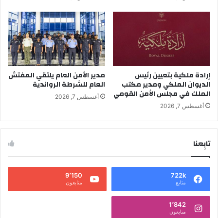
إرادة ملكية بتعيين رئيس
مدير الأمن العام يلتقي المفتش
الديوان الملكي ومدير مكتب
العام للشرطة الرواندية
الملك في مجلس الأمن القومي
أغسطس 7, 2026
أغسطس 7, 2026
تابِعنا
9٬150
722k
متابع
متابعون
1٬842
متابعون