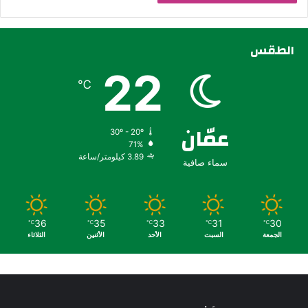
الطقس
22
℃
عمّان
30º - 20º
71%
3.89 كيلومتر/ساعة
سماء صافية
36
35
33
31
30
℃
℃
℃
℃
℃
الجمعة
السبت
الأحد
الأثنين
الثلاثاء